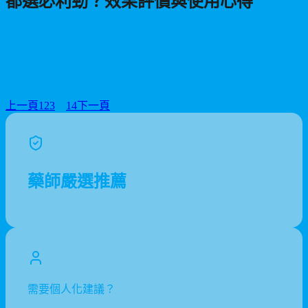
都選必利勁？效果評價與使用心得
本文完整整理PTT討論版關於早洩治療的真實經驗分享，涵蓋行為
訓練、持久液、口服藥物等多種方式評價，並深入分析為什麼必
利勁（Dapoxetine）成為最多網友推薦的治療選擇，結合醫學觀點
幫助你找到最有效的改善方案。
2026/07/21
上一頁
1
2
3
…
14
下一頁
藥師嚴選推薦
需要個人化建議？