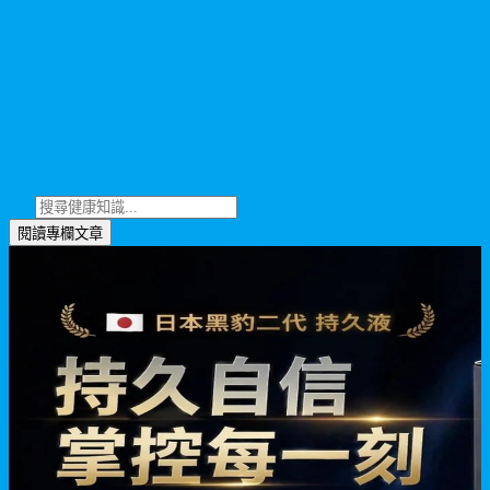
藥師嚴選專欄
健康專欄
藥師嚴選健康知識，從專業角度為您解析保健趨勢、產品評測
與日常養護建議，助您做出更明智的健康選擇。
閱讀專欄文章