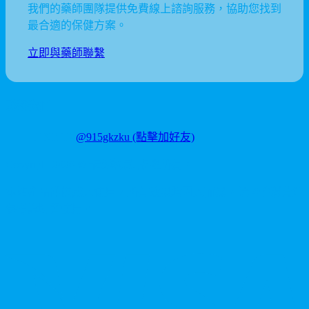
我們的藥師團隊提供免費線上諮詢服務，協助您找到
最合適的保健方案。
立即與藥師聯繫
聯繫我們
LINE ID:
@915gkzku
(點擊加好友)
Copyright
2026
©
卡瑪藥局
. 版權所有。
本站產品僅供成人使用，所有效果均因人而異。請理性消費並
參考說明書使用。
V