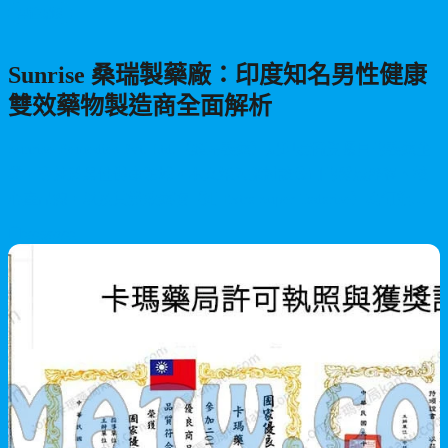
男性保健
Sunrise 桑瑞製藥廠：印度知名男性健康
雙效藥物製造商全面解析
Sunrise Remedies Pvt. Ltd.（桑瑞製藥）是印度備受矚目的製藥企
業，專注於男性健康領域。本文深入探討該公司的發展歷程、核
心產品線，以及其雙效藥物（如 Extra Super Tadarise）為何能夠
在全球範圍內獲得廣泛認可，同時介紹其 WHO-GMP 和 ISO
2026/07/22
9001:2015 等國際認證資質。