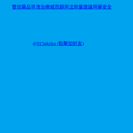
雙效藥品
早洩治療
威而鋼用法
劑量建議
用藥安全
聯繫我們
LINE ID:
@915gkzku
(點擊加好友)
Copyright
2026
©
卡瑪藥局
. 版權所有。
本站產品僅供成人使用，所有效果均因人而異。請理性消費並
參考說明書使用。
V