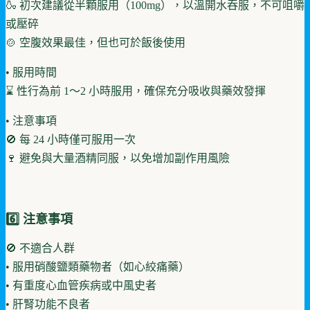
🍶 初次建議從半顆服用（100mg），以溫開水吞服，不可咀嚼
或壓碎
🍲 空腹效果最佳，但也可於飯後使用
• 服用時間
⌛ 性行為前 1～2 小時服用，確保充分吸收與藥效發揮
• 注意事項
🚫 每 24 小時僅可服用一次
🍷 避免與大量酒精同服，以免增加副作用風險
6️⃣ 注意事項
🚫 不適合人群
• 服用硝酸鹽類藥物者（如心絞痛藥）
• 有重度心血管疾病或中風史者
• 肝腎功能不良者