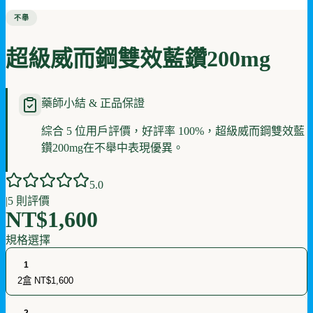
不舉
超級威而鋼雙效藍鑽200mg
藥師小結 & 正品保證
綜合 5 位用戶評價，好評率 100%，超級威而鋼雙效藍
鑽200mg在不舉中表現優異。
5
.0
|
5
則評價
NT$1,600
規格選擇
1
2盒
NT$1,600
2