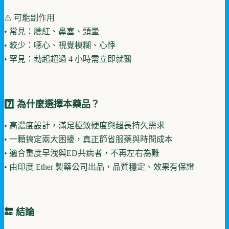
⚠️ 可能副作用
• 常見：臉紅、鼻塞、頭暈
• 較少：噁心、視覺模糊、心悸
• 罕見：勃起超過 4 小時需立即就醫
7️⃣ 為什麼選擇本藥品？
• 高濃度設計，滿足極致硬度與超長持久需求
• 一顆搞定兩大困擾，真正節省服藥與時間成本
• 適合重度早洩與ED共病者，不再左右為難
• 由印度 Ether 製藥公司出品，品質穩定、效果有保證
🔚 結論