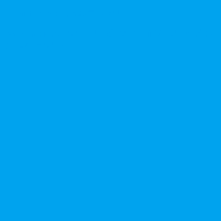
Copyright
2026
©
卡瑪藥局
. 版權所有。
本站產品僅供成人使用，所有效果均因人而異。請理性消費並
參考說明書使用。
V
P