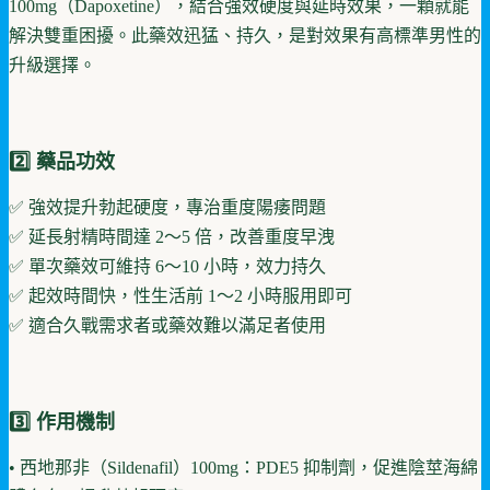
100mg（Dapoxetine），結合強效硬度與延時效果，一顆就能
解決雙重困擾。此藥效迅猛、持久，是對效果有高標準男性的
升級選擇。
2️⃣ 藥品功效
✅ 強效提升勃起硬度，專治重度陽痿問題
✅ 延長射精時間達 2～5 倍，改善重度早洩
✅ 單次藥效可維持 6～10 小時，效力持久
✅ 起效時間快，性生活前 1～2 小時服用即可
✅ 適合久戰需求者或藥效難以滿足者使用
3️⃣ 作用機制
• 西地那非（Sildenafil）100mg：PDE5 抑制劑，促進陰莖海綿