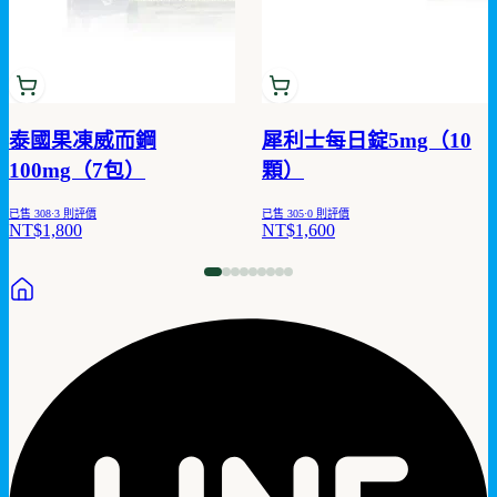
泰國果凍威而鋼
犀利士每日錠5mg（10
100mg（7包）
顆）
已售
308
·
3
則評價
已售
305
·
0
則評價
NT$1,800
NT$1,600