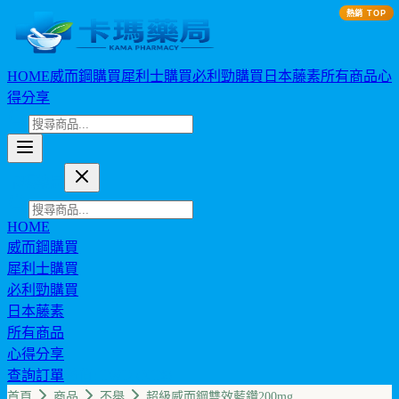
熱銷 TOP
HOME
威而鋼購買
犀利士購買
必利勁購買
日本藤素
所有商品
心
得分享
卡瑪藥局
HOME
威而鋼購買
犀利士購買
必利勁購買
日本藤素
所有商品
心得分享
查詢訂單
幣值: TWD (NT$)
首頁
商品
不舉
超級威而鋼雙效藍鑽200mg