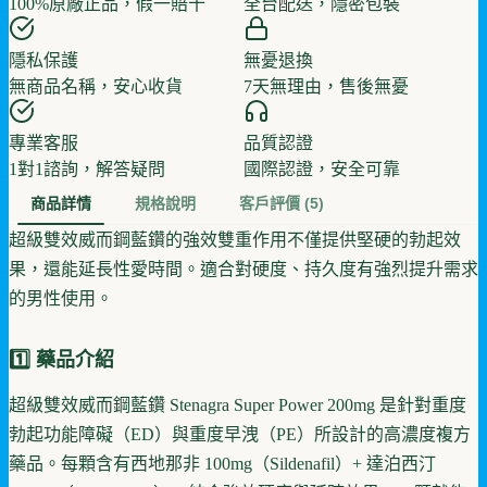
100%原廠正品，假一賠十
全台配送，隱密包裝
隱私保護
無憂退換
無商品名稱，安心收貨
7天無理由，售後無憂
專業客服
品質認證
1對1諮詢，解答疑問
國際認證，安全可靠
商品詳情
規格說明
客戶評價
(5)
超級雙效威而鋼藍鑽的強效雙重作用不僅提供堅硬的勃起效
果，還能延長性愛時間。適合對硬度、持久度有強烈提升需求
的男性使用。
1️⃣ 藥品介紹
超級雙效威而鋼藍鑽 Stenagra Super Power 200mg 是針對重度
勃起功能障礙（ED）與重度早洩（PE）所設計的高濃度複方
藥品。每顆含有西地那非 100mg（Sildenafil）+ 達泊西汀