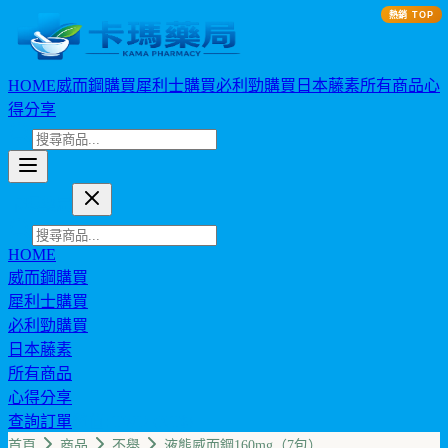
熱銷 TOP
HOME
威而鋼購買
犀利士購買
必利勁購買
日本藤素
所有商品
心
得分享
卡瑪藥局
HOME
威而鋼購買
犀利士購買
必利勁購買
日本藤素
所有商品
心得分享
查詢訂單
幣值: TWD (NT$)
首頁
商品
不舉
液態威而鋼160mg（7包）