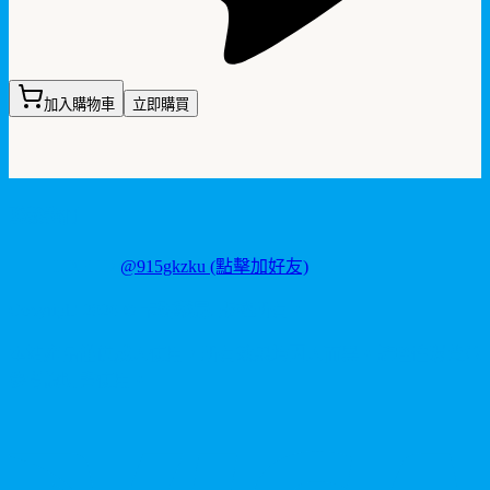
加入購物車
立即購買
聯繫我們
LINE ID:
@915gkzku
(點擊加好友)
Copyright
2026
©
卡瑪藥局
. 版權所有。
本站產品僅供成人使用，所有效果均因人而異。請理性消費並
參考說明書使用。
V