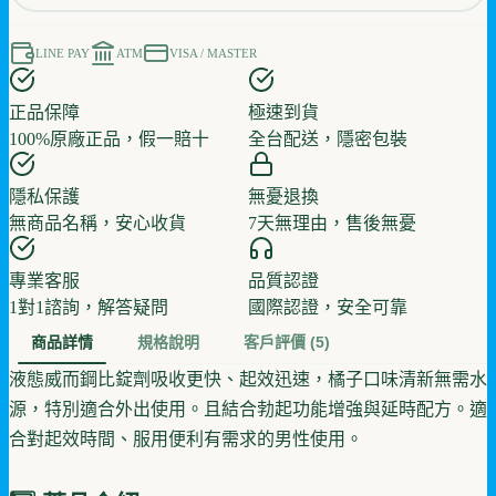
LINE PAY
ATM
VISA / MASTER
正品保障
極速到貨
100%原廠正品，假一賠十
全台配送，隱密包裝
隱私保護
無憂退換
無商品名稱，安心收貨
7天無理由，售後無憂
專業客服
品質認證
1對1諮詢，解答疑問
國際認證，安全可靠
商品詳情
規格說明
客戶評價
(5)
液態威而鋼比錠劑吸收更快、起效迅速，橘子口味清新無需水
源，特別適合外出使用。且結合勃起功能增強與延時配方。適
合對起效時間、服用便利有需求的男性使用。