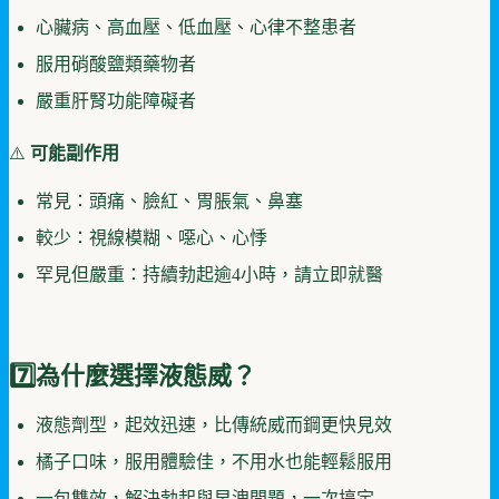
心臟病、高血壓、低血壓、心律不整患者
服用硝酸鹽類藥物者
嚴重肝腎功能障礙者
⚠️
可能副作用
常見：頭痛、臉紅、胃脹氣、鼻塞
較少：視線模糊、噁心、心悸
罕見但嚴重：持續勃起逾4小時，請立即就醫
7️⃣為什麼選擇液態威？
液態劑型，起效迅速，比傳統威而鋼更快見效
橘子口味，服用體驗佳，不用水也能輕鬆服用
一包雙效，解決勃起與早洩問題，一次搞定