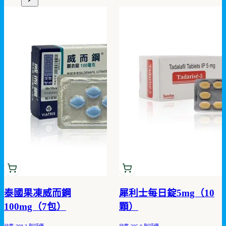
泰國果凍威而鋼
犀利士每日錠5mg（10
100mg（7包）
顆）