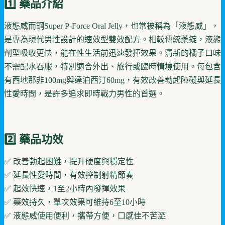
1️⃣ 藥品介紹
液態威而鋼Super P-Force Oral Jelly，也常被稱為「液態威」，
是專為現代男性設計的速效型雙效配方。相較傳統藥錠，液態
劑型吸收更快，能在性生活前迅速發揮效果。清新的橘子口味
不需配水吞服，特別適合外出、旅行或臨時情境使用。每包含
有西地那非100mg與達泊西汀60mg，有效改善勃起障礙與延長
性愛時間，是許多追求即時戰力男性的首選。
2️⃣ 藥品功效
✅ 改善勃起困難，提升硬度與穩定性
✅ 延長性愛時間，有效控制射精節奏
✅ 起效快速，1至2小時內發揮效果
✅ 藥效持久，單次效果可維持6至10小時
✅ 液態威使用便利，攜帶方便，口感佳不苦澀