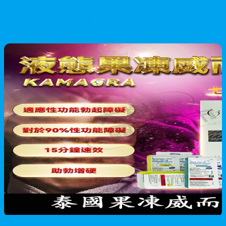
文整理七大實用步驟，包括主動尋求專業協助、認識早洩成因、
掌握延緩技巧、建立規律運動習慣、均衡營養攝取、有效管理壓
力，以及與伴侶開誠佈公。透過正確方法與專業協助，配合必利
2026/05/28
勁膜衣錠等醫療方案，香港男性完全可以克服早洩問題，重拾性
生活的主導權與滿足感。