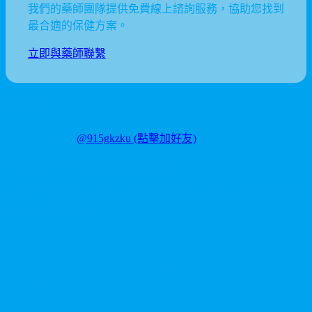
我們的藥師團隊提供免費線上諮詢服務，協助您找到
最合適的保健方案。
立即與藥師聯繫
聯繫我們
LINE ID:
@915gkzku
(點擊加好友)
Copyright
2026
©
卡瑪藥局
. 版權所有。
本站產品僅供成人使用，所有效果均因人而異。請理性消費並
參考說明書使用。
V