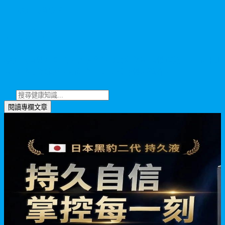
藥師嚴選專欄
健康專欄
藥師嚴選健康知識，從專業角度為您解析保健趨勢、產品評測
與日常養護建議，助您做出更明智的健康選擇。
閱讀專欄文章