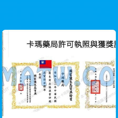
在香港購買犀利士每日錠5mg需要醫生處方簽，藥房是最便捷的
購買渠道。對於注重隱私的男性朋友，亦可選擇網購方式，2-3個
工作日即可送達，支援順豐到站自取，隱秘包裝保護您的隱私。
卡瑪藥局提供專業諮詢服務，讓您輕鬆獲得所需產品。
2026/05/28