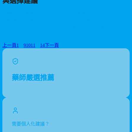
與選擇建議
想網購威而鋼卻不知道如何選擇？本文詳細介紹四大口服PDE5抑
制劑類型：威而鋼Sildenafil、犀利士Cialis、樂威壯Levitra及必利
勁，包含起效時間、藥效持續時間、劑量建議與注意事項，幫助
您挑選最適合的產品。
2026/05/28
上一頁
1
…
9
10
11
…
14
下一頁
藥師嚴選推薦
需要個人化建議？