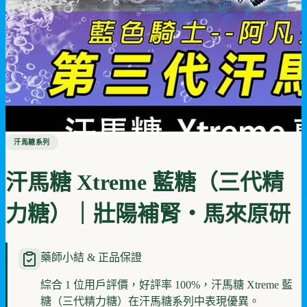
汗馬糖系列
汗馬糖 Xtreme 藍糖（三代精
力糖）｜壯陽補腎・馬來原研
藥師小結 & 正品保證
綜合 1 位用戶評價，好評率 100%，汗馬糖 Xtreme 藍
糖（三代精力糖）在汗馬糖系列中表現優異。