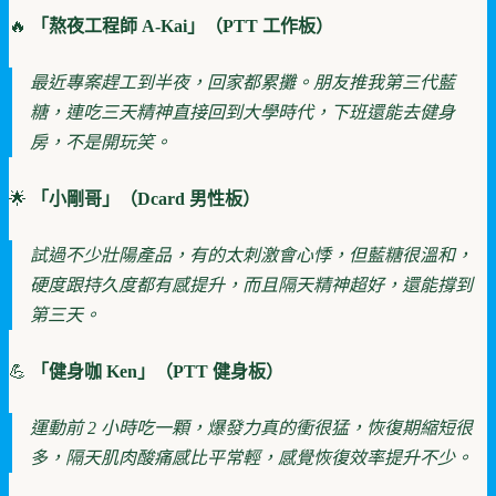
🔥
「熬夜工程師 A-Kai」（PTT 工作板）
最近專案趕工到半夜，回家都累攤。朋友推我第三代藍
糖，連吃三天精神直接回到大學時代，下班還能去健身
房，不是開玩笑。
🌟
「小剛哥」（Dcard 男性板）
試過不少壯陽產品，有的太刺激會心悸，但藍糖很溫和，
硬度跟持久度都有感提升，而且隔天精神超好，還能撐到
第三天。
💪
「健身咖 Ken」（PTT 健身板）
運動前 2 小時吃一顆，爆發力真的衝很猛，恢復期縮短很
多，隔天肌肉酸痛感比平常輕，感覺恢復效率提升不少。