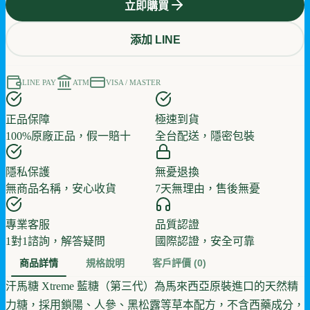
立即購買
添加 LINE
LINE PAY
ATM
VISA / MASTER
正品保障
極速到貨
100%原廠正品，假一賠十
全台配送，隱密包裝
隱私保護
無憂退換
無商品名稱，安心收貨
7天無理由，售後無憂
專業客服
品質認證
1對1諮詢，解答疑問
國際認證，安全可靠
商品詳情
規格說明
客戶評價
(0)
汗馬糖 Xtreme 藍糖（第三代）為馬來西亞原裝進口的天然精
力糖，採用鎖陽、人參、黑松露等草本配方，不含西藥成分，