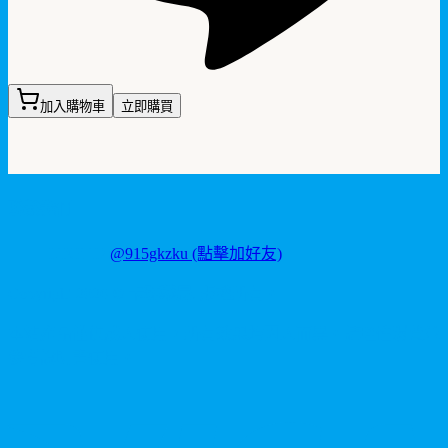
加入購物車
立即購買
聯繫我們
LINE ID:
@915gkzku
(點擊加好友)
Copyright
2026
©
卡瑪藥局
. 版權所有。
本站產品僅供成人使用，所有效果均因人而異。請理性消費並
參考說明書使用。
V