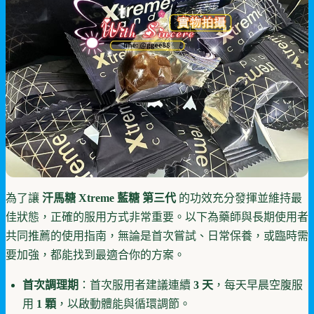
為了讓
汗馬糖 Xtreme 藍糖 第三代
的功效充分發揮並維持最
佳狀態，正確的服用方式非常重要。以下為藥師與長期使用者
共同推薦的使用指南，無論是首次嘗試、日常保養，或臨時需
要加強，都能找到最適合你的方案。
首次調理期
：首次服用者建議連續
3 天
，每天早晨空腹服
用
1 顆
，以啟動體能與循環調節。