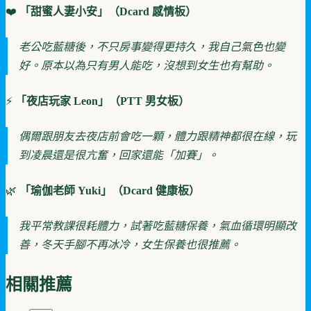
❤️
「甜蜜人妻小安」（Dcard 感情板）
老公吃藍糖後，不只房事變得更持久，我自己氣色也變
好。原本以為只有男人能吃，沒想到女生也有幫助。
⚡
「夜店玩家 Leon」（PTT 男女板）
偶爾跟朋友去夜店前會吃一顆，體力跟精神都很在線，玩
到凌晨還是很亢奮，回家還能「加賽」。
🌿
「瑜伽老師 Yuki」（Dcard 健康板）
我平常教課很耗體力，試著吃藍糖保養，氣血循環明顯改
善，冬天手腳不再冰冷，女生保養也很推薦。
相關推薦