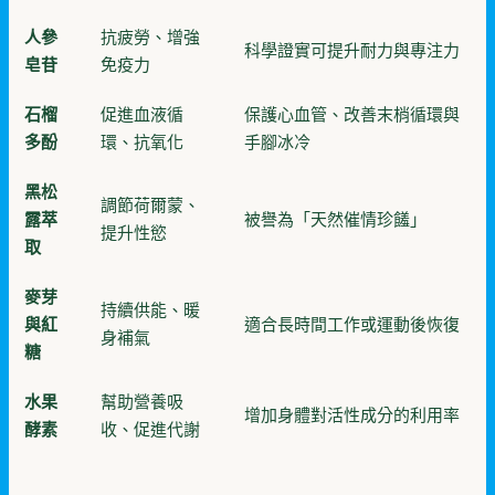
人參
抗疲勞、增強
科學證實可提升耐力與專注力
皂苷
免疫力
石榴
促進血液循
保護心血管、改善末梢循環與
多酚
環、抗氧化
手腳冰冷
黑松
調節荷爾蒙、
露萃
被譽為「天然催情珍饈」
提升性慾
取
麥芽
持續供能、暖
與紅
適合長時間工作或運動後恢復
身補氣
糖
水果
幫助營養吸
增加身體對活性成分的利用率
酵素
收、促進代謝