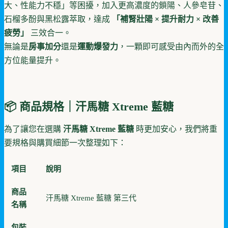
大、性能力不穩」等困擾，加入更高濃度的鎖陽、人參皂苷、
石榴多酚與黑松露萃取，達成
「補腎壯陽 × 提升耐力 × 改善
疲勞」
三效合一。
無論是
房事加分
還是
運動爆發力
，一顆即可感受由內而外的全
方位能量提升。
📦 商品規格｜汗馬糖 Xtreme 藍糖
為了讓您在選購
汗馬糖 Xtreme 藍糖
時更加安心，我們將重
要規格與購買細節一次整理如下：
項目
說明
商品
汗馬糖 Xtreme 藍糖 第三代
名稱
包裝