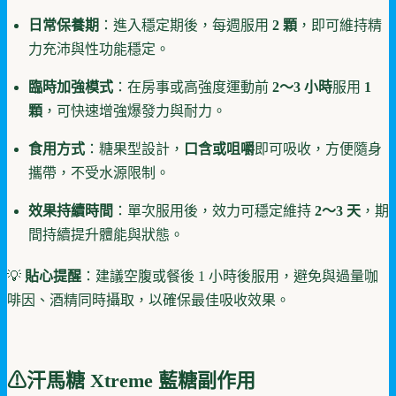
日常保養期
：進入穩定期後，每週服用
2 顆
，即可維持精
力充沛與性功能穩定。
臨時加強模式
：在房事或高強度運動前
2～3 小時
服用
1
顆
，可快速增強爆發力與耐力。
食用方式
：糖果型設計，
口含或咀嚼
即可吸收，方便隨身
攜帶，不受水源限制。
效果持續時間
：單次服用後，效力可穩定維持
2～3 天
，期
間持續提升體能與狀態。
💡
貼心提醒
：建議空腹或餐後 1 小時後服用，避免與過量咖
啡因、酒精同時攝取，以確保最佳吸收效果。
⚠汗馬糖 Xtreme 藍糖副作用