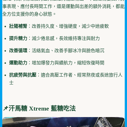
事表現、應付長時間工作，還是運動與出差的額外消耗，都能
全方位支援你的身心狀態。
壯陽補腎
：改善持久度、增強硬度，減少中途疲軟
提升精力
：減少倦怠感，長效維持專注與耐力
改善循環
：活絡氣血、改善手腳冰冷與臉色暗沉
運動助力
：增加爆發力與續航力，縮短恢復時間
抗疲勞與抗壓
：適合高壓工作者、經常熬夜或長途旅行人
士
📌
汗馬糖 Xtreme 藍糖
吃法