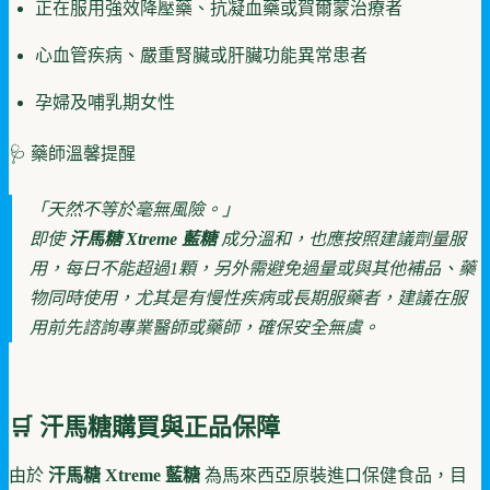
正在服用強效降壓藥、抗凝血藥或賀爾蒙治療者
心血管疾病、嚴重腎臟或肝臟功能異常患者
孕婦及哺乳期女性
🩺 藥師溫馨提醒
「天然不等於毫無風險。」
即使
汗馬糖 Xtreme 藍糖
成分溫和，也應按照建議劑量服
用，每日不能超過1顆，另外需避免過量或與其他補品、藥
物同時使用，尤其是有慢性疾病或長期服藥者，建議在服
用前先諮詢專業醫師或藥師，確保安全無虞。
🛒 汗馬糖購買與正品保障
由於
汗馬糖 Xtreme 藍糖
為馬來西亞原裝進口保健食品，目