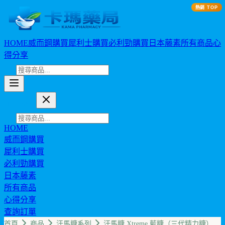
熱銷 TOP
HOME
威而鋼購買
犀利士購買
必利勁購買
日本藤素
所有商品
心
得分享
卡瑪藥局
HOME
威而鋼購買
犀利士購買
必利勁購買
日本藤素
所有商品
心得分享
查詢訂單
幣值: TWD (NT$)
首頁
商品
汗馬糖系列
汗馬糖 Xtreme 藍糖（三代精力糖）