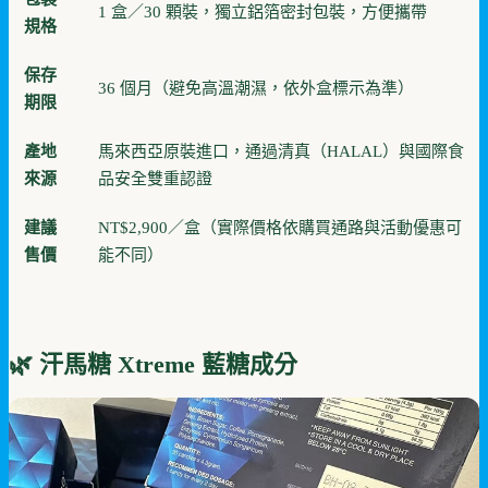
1 盒／30 顆裝，獨立鋁箔密封包裝，方便攜帶
規格
保存
36 個月（避免高溫潮濕，依外盒標示為準）
期限
產地
馬來西亞原裝進口，通過清真（HALAL）與國際食
來源
品安全雙重認證
建議
NT$2,900／盒（實際價格依購買通路與活動優惠可
售價
能不同）
🌿 汗馬糖 Xtreme 藍糖成分