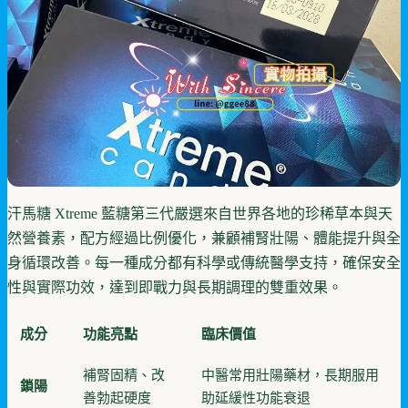
汗馬糖 Xtreme 藍糖第三代嚴選來自世界各地的珍稀草本與天
然營養素，配方經過比例優化，兼顧補腎壯陽、體能提升與全
身循環改善。每一種成分都有科學或傳統醫學支持，確保安全
性與實際功效，達到即戰力與長期調理的雙重效果。
成分
功能亮點
臨床價值
補腎固精、改
中醫常用壯陽藥材，長期服用
鎖陽
善勃起硬度
助延緩性功能衰退