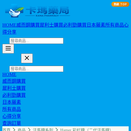
熱銷 TOP
HOME
威而鋼購買
犀利士購買
必利勁購買
日本藤素
所有商品
心
得分享
卡瑪藥局
HOME
威而鋼購買
犀利士購買
必利勁購買
日本藤素
所有商品
心得分享
查詢訂單
幣值: TWD (NT$)
首頁
商品
汗馬糖系列
Hamer 彩虹糖（二代汗馬糖）