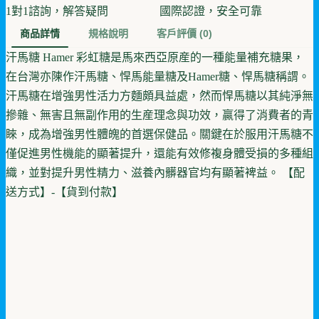
1對1諮詢，解答疑問
國際認證，安全可靠
商品詳情
規格說明
客戶評價
(0)
汗馬糖 Hamer 彩虹糖是馬來西亞原産的一種能量補充糖果，
在台灣亦陳作汗馬糖、悍馬能量糖及Hamer糖、悍馬糖稱謂。
汗馬糖在增強男性活力方麵頗具益處，然而悍馬糖以其純淨無
摻雜、無害且無副作用的生産理念與功效，贏得了消費者的青
睞，成為增強男性體魄的首選保健品。關鍵在於服用汗馬糖不
僅促進男性機能的顯著提升，還能有效修複身體受損的多種組
織，並對提升男性精力、滋養內髒器官均有顯著裨益。 【配
送方式】-【貨到付款】