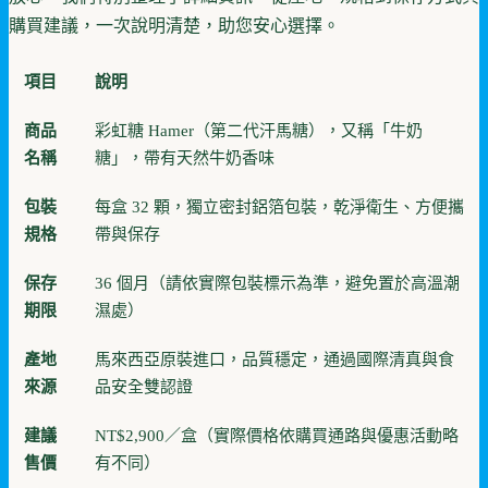
購買建議，一次說明清楚，助您安心選擇。
項目
說明
商品
彩虹糖 Hamer（第二代汗馬糖），又稱「牛奶
名稱
糖」，帶有天然牛奶香味
包裝
每盒 32 顆，獨立密封鋁箔包裝，乾淨衛生、方便攜
規格
帶與保存
保存
36 個月（請依實際包裝標示為準，避免置於高溫潮
期限
濕處）
產地
馬來西亞原裝進口，品質穩定，通過國際清真與食
來源
品安全雙認證
建議
NT$2,900／盒（實際價格依購買通路與優惠活動略
售價
有不同）