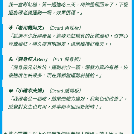
我一盒彩虹糖，第一週連吃三天，精神整個回來了，下班
還能跟老婆運動一場，效果很穩。」
🌟「老司機阿文」
（Dcard 男性板）
「試過不少壯陽產品，這款彩虹糖真的比較溫和，沒有心
悸或臉紅，持久度有明顯差，還能維持好幾天。」
💪「健身狂人Ben」
（PTT 健身板）
「健身房兄弟推坑，運動前含一顆，爆發力真的有差，恢
復速度也快很多。現在我都當運動前補給。」
❤️「小確幸夫婦」
（Dcard 感情板）
「我跟老公一起吃，結果他體力變好，我氣色也改善了，
感覺對女生也有用，房事頻率回到新婚時！」