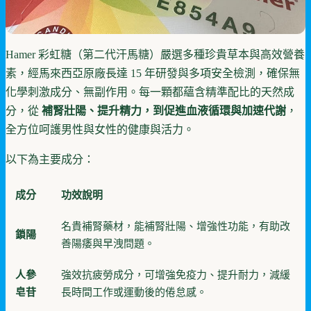
Hamer 彩虹糖（第二代汗馬糖）嚴選多種珍貴草本與高效營養
素，經馬來西亞原廠長達 15 年研發與多項安全檢測，確保無
化學刺激成分、無副作用。每一顆都蘊含精準配比的天然成
分，從
補腎壯陽、提升精力，到促進血液循環與加速代謝
，
全方位呵護男性與女性的健康與活力。
以下為主要成分：
成分
功效說明
名貴補腎藥材，能補腎壯陽、增強性功能，有助改
鎖陽
善陽痿與早洩問題。
人參
強效抗疲勞成分，可增強免疫力、提升耐力，減緩
皂苷
長時間工作或運動後的倦怠感。