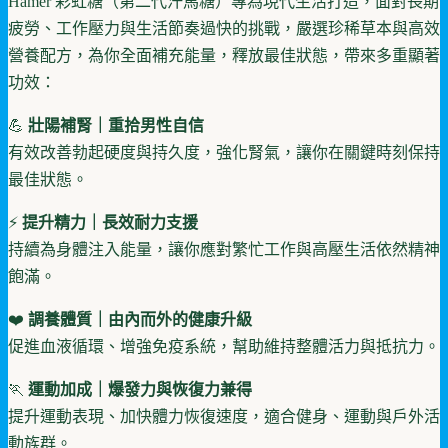
Hamer 彩虹糖（第二代汗馬糖）專為現代生活打造，面對長期
疲勞、工作壓力與生活節奏過快的挑戰，嚴選珍稀草本與高效
營養配方，為你全面補充能量，釋放最佳狀態，帶來多重顯著
功效：
💪
壯陽補腎｜重拾男性自信
有效改善勃起硬度與持久度，強化腎氣，讓你在關鍵時刻保持
最佳狀態。
⚡
提升精力｜長效耐力支援
持續為身體注入能量，讓你應對繁忙工作與高壓生活依然精神
飽滿。
❤️
調養體質｜由內而外的健康升級
促進血液循環、增強免疫系統，幫助維持整體活力與抵抗力。
🏃
運動加成｜爆發力與恢復力兼得
提升運動表現、加快體力恢復速度，適合健身、運動與戶外活
動族群。