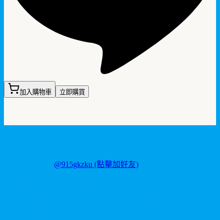
加入購物車
立即購買
聯繫我們
LINE ID:
@915gkzku
(點擊加好友)
Copyright
2026
©
卡瑪藥局
. 版權所有。
本站產品僅供成人使用，所有效果均因人而異。請理性消費並
參考說明書使用。