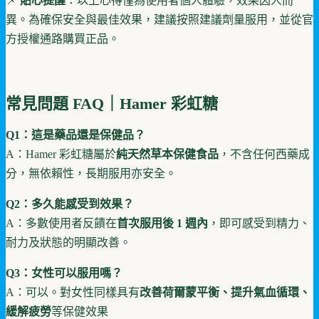
📌
貼心提醒
：以上心得僅為使用者個人體驗，效果因人而
異。為確保安全與最佳效果，建議按照建議劑量服用，並從官
方授權通路購買正品。
常見問題 FAQ｜Hamer 彩虹糖
Q1：這是藥品還是保健品？
A：Hamer 彩虹糖屬於
純天然草本保健食品
，不含任何西藥成
分，無依賴性，長期服用亦安全。
Q2：多久能感受到效果？
A：多數使用者反饋在
首次服用後 1 週內
，即可感受到精力、
耐力及狀態的明顯改善。
Q3：女性可以服用嗎？
A：可以。對女性同樣具有
改善荷爾蒙平衡、提升氣血循環、
緩解疲勞
等保健效果