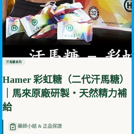
汗馬糖系列
Hamer 彩虹糖（二代汗馬糖）
｜馬來原廠研製・天然精力補
給
藥師小結 & 正品保證