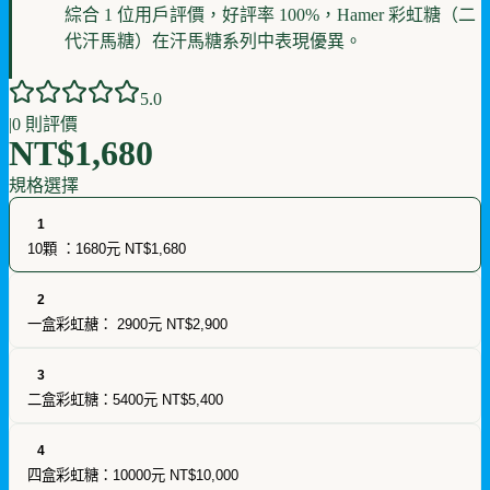
綜合 1 位用戶評價，好評率 100%，Hamer 彩虹糖（二
代汗馬糖）在汗馬糖系列中表現優異。
5
.0
|
0
則評價
NT$1,680
規格選擇
1
10顆 ：1680元
NT$1,680
2
一盒彩虹赯： 2900元
NT$2,900
3
二盒彩虹糖：5400元
NT$5,400
4
四盒彩虹糖：10000元
NT$10,000