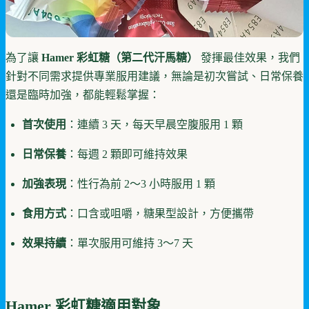
為了讓
Hamer 彩虹糖（第二代汗馬糖）
發揮最佳效果，我們
針對不同需求提供專業服用建議，無論是初次嘗試、日常保養
還是臨時加強，都能輕鬆掌握：
首次使用
：連續 3 天，每天早晨空腹服用 1 顆
日常保養
：每週 2 顆即可維持效果
加強表現
：性行為前 2～3 小時服用 1 顆
食用方式
：口含或咀嚼，糖果型設計，方便攜帶
效果持續
：單次服用可維持 3～7 天
Hamer 彩虹糖
適用對象