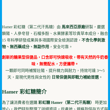
Hamer 彩虹糖（第二代汗馬糖）由
馬來西亞原廠
研製，嚴選
鎖陽、人參皂苷、石榴多酚、水果酵素等珍貴草本成分，融合
15 年科學研發成果與多項國際安全檢測認證，
不含化學刺激
物、無西藥成分、無副作用
，安全可靠。
創新的糖果型保健品，口含即可快速吸收，帶有天然的牛奶香
味，無需配水，方便攜帶。
一顆即可同時補腎壯陽、提升精力與耐力，持效可達 3～5
天，是現代男性與女性的
日常保健與即戰力補給首選
。
Hamer
彩虹糖
簡介
為了讓消費者在選購
彩虹糖 Hamer（第二代汗馬糖）
時更加
放心，我們特別整理了詳細資訊，從產地、規格到保存方式與