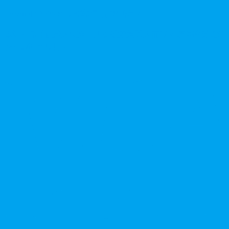
Copyright
2026
©
卡瑪藥局
. 版權所有。
本站產品僅供成人使用，所有效果均因人而異。請理性消費並
參考說明書使用。
V
P