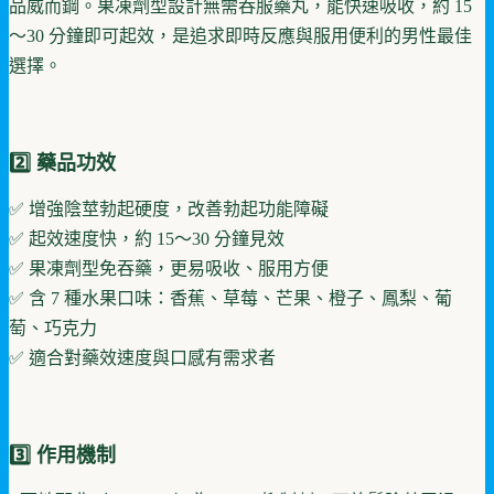
品威而鋼。果凍劑型設計無需吞服藥丸，能快速吸收，約 15
～30 分鐘即可起效，是追求即時反應與服用便利的男性最佳
選擇。
2️⃣ 藥品功效
✅ 增強陰莖勃起硬度，改善勃起功能障礙
✅ 起效速度快，約 15～30 分鐘見效
✅ 果凍劑型免吞藥，更易吸收、服用方便
✅ 含 7 種水果口味：香蕉、草莓、芒果、橙子、鳳梨、葡
萄、巧克力
✅ 適合對藥效速度與口感有需求者
3️⃣ 作用機制