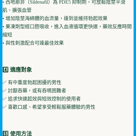
• 西地那非（Sildenafil）為 PDE5 抑制劑，可放鬆陰莖平滑
肌、擴張血管
• 增加陰莖海綿體的血流量，達到並維持勃起效果
• 果凍劑型經口腔吸收，進入血液循環更快速，藥效反應時間
縮短
• 與性刺激配合可達最佳效果
4️⃣ 適應對象
✅ 有中重度勃起困擾的男性
✅ 討厭吞藥，或有吞嚥困難者
✅ 追求快速起效與短效控制的使用者
✅ 喜歡口感、希望享受輕鬆服藥體驗的男性
5️⃣ 使用方法