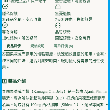
100%原廠正品，假一賠十
全台配送，隱密包裝
隱私保護
無憂退換
無商品名稱，安心收貨
7天無理由，售後無憂
專業客服
品質認證
1對1諮詢，解答疑問
國際認證，安全可靠
商品詳情
規格說明
客戶評價
(5)
泰國果凍威而鋼用於增強硬度，快速起效且便於服用，含有7
種不同的口味。適合對起效時間、服用便利有需求的男性使
用。
1️⃣ 藥品介紹
泰國果凍威而鋼（Kamagra Oral Jelly）是一款由 Ajanta Pharma
製造、專為解決勃起功能障礙（ED）打造的果凍型威而鋼學
名藥。每包含有 100mg 西地那非（Sildenafil），劑量等同於正