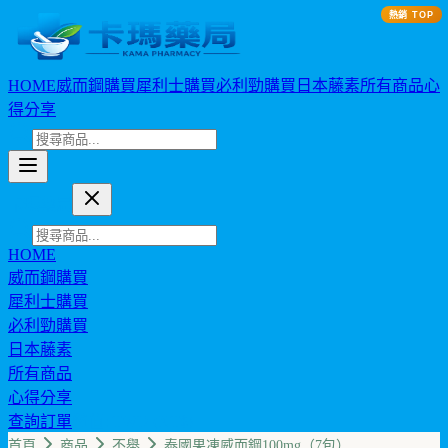
熱銷 TOP
HOME
威而鋼購買
犀利士購買
必利勁購買
日本藤素
所有商品
心
得分享
卡瑪藥局
HOME
威而鋼購買
犀利士購買
必利勁購買
日本藤素
所有商品
心得分享
查詢訂單
幣值: TWD (NT$)
首頁
商品
不舉
泰國果凍威而鋼100mg（7包）