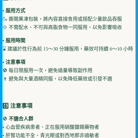
•
服用方式
🍶 撕開果凍包裝，將內容直接食用或搭配少量飲品吞服
🍲 不需配水、不可與高脂食物一同服用，以免影響吸收
•
服用時間
⌛ 建議於性行為前 15～30 分鐘服用，藥效可持續 6～10 小時
•
注意事項
🚫 每日限服用一次，避免過量導致副作用
🍷 避免與大量酒精同服，以免降低藥效或引發不適
6️⃣ 注意事項
🚫
不適合人群
• 心血管疾病患者、正在服用硝酸鹽類藥物者
• 肝腎功能不全、青光眼或對西地那非過敏者