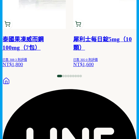
泰國果凍威而鋼
犀利士每日錠5mg（10
100mg（7包）
顆）
已售
308
·
3
則評價
已售
305
·
0
則評價
NT$1,800
NT$1,600