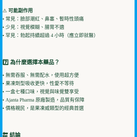
⚠️
可能副作用
• 常見：臉部潮紅、鼻塞、暫時性頭痛
• 少見：視覺模糊、腸胃不適
• 罕見：勃起持續超過 4 小時（應立即就醫）
7️⃣ 為什麼選擇本藥品？
• 無需吞服、無需配水，使用超方便
• 果凍劑型吸收更快，性愛不等待
• 一盒七種口味，視覺與味覺雙享受
• Ajanta Pharma 原廠製造，品質有保障
• 價格親民，是果凍威類型的經典首選
🔚 結論