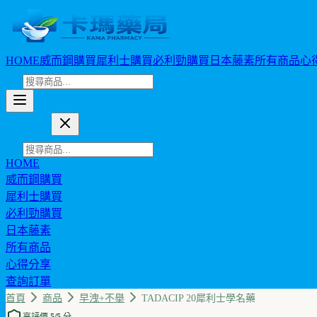
HOME
威而鋼購買
犀利士購買
必利勁購買
日本藤素
所有商品
心
卡瑪藥局
HOME
威而鋼購買
犀利士購買
必利勁購買
日本藤素
所有商品
心得分享
查詢訂單
幣值: TWD (NT$)
首頁
商品
早洩+不舉
TADACIP 20犀利士學名藥