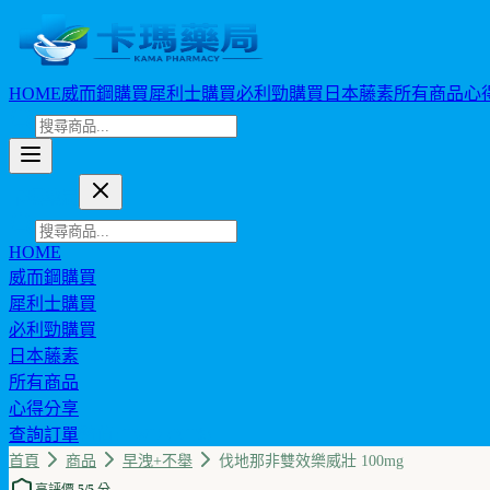
HOME
威而鋼購買
犀利士購買
必利勁購買
日本藤素
所有商品
心
卡瑪藥局
HOME
威而鋼購買
犀利士購買
必利勁購買
日本藤素
所有商品
心得分享
查詢訂單
幣值: TWD (NT$)
首頁
商品
早洩+不舉
伐地那非雙效樂威壯 100mg