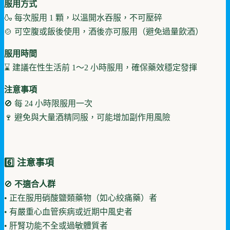
服用方式
🍶 每次服用 1 顆，以溫開水吞服，不可壓碎
🍲 可空腹或飯後使用，酒後亦可服用（避免過量飲酒）
服用時間
⌛ 建議在性生活前 1～2 小時服用，確保藥效穩定發揮
注意事項
🚫 每 24 小時限服用一次
🍷 避免與大量酒精同服，可能增加副作用風險
6️⃣ 注意事項
🚫
不適合人群
• 正在服用硝酸鹽類藥物（如心絞痛藥）者
• 有嚴重心血管疾病或近期中風史者
• 肝腎功能不全或過敏體質者