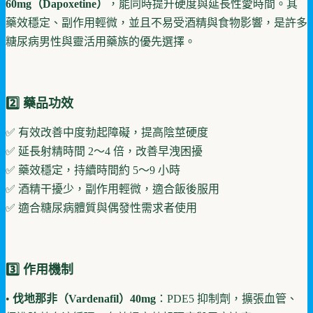
60mg（Dapoxetine）
，能同時提升硬度與延長性愛時間。其
藥效穩定、副作用輕微，並且不易受酒精與食物影響，是許多
糖尿病男性與靈活用藥族的優先選擇。
2️⃣ 藥品功效
✅ 有效改善中度勃起障礙，提高陰莖硬度
✅ 延長射精時間 2～4 倍，改善早洩困擾
✅ 藥效穩定，持續時間約 5～9 小時
✅ 酒精干擾少，副作用輕微，適合飯後服用
✅ 適合糖尿病體質與偶發性需求者使用
3️⃣ 作用機制
•
伐地那非（Vardenafil）40mg
：PDE5 抑制劑，擴張血管、