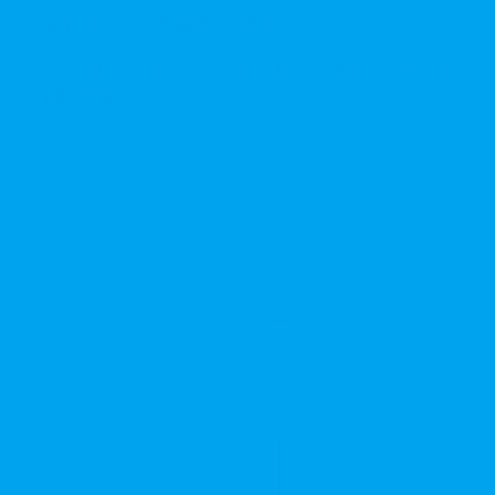
Copyright
2026
©
卡瑪藥局
. 版權所有。
本站產品僅供成人使用，所有效果均因人而異。請理性消費並
參考說明書使用。
V
P