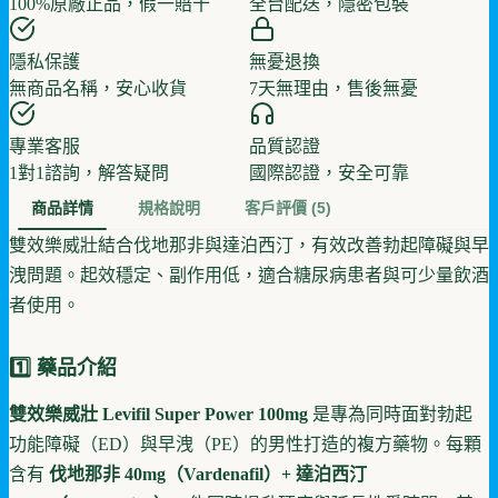
100%原廠正品，假一賠十
全台配送，隱密包裝
隱私保護
無憂退換
無商品名稱，安心收貨
7天無理由，售後無憂
專業客服
品質認證
1對1諮詢，解答疑問
國際認證，安全可靠
商品詳情
規格說明
客戶評價
(5)
雙效樂威壯結合伐地那非與達泊西汀，有效改善勃起障礙與早
洩問題。起效穩定、副作用低，適合糖尿病患者與可少量飲酒
者使用。
1️⃣ 藥品介紹
雙效樂威壯 Levifil Super Power 100mg
是專為同時面對勃起
功能障礙（ED）與早洩（PE）的男性打造的複方藥物。每顆
含有
伐地那非 40mg（Vardenafil）+ 達泊西汀