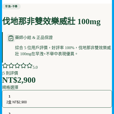
早洩+不舉
伐地那非雙效樂威壯 100mg
藥師小結 & 正品保證
綜合 5 位用戶評價，好評率 100%，伐地那非雙效樂威
壯 100mg在早洩+不舉中表現優異。
5
.0
|
5
則評價
NT$2,900
規格選擇
1
2盒
NT$2,900
2