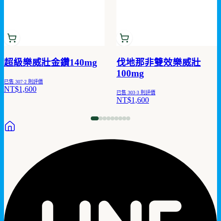
超級樂威壯金鑽140mg
伐地那非雙效樂威壯
100mg
已售
307
·
2
則評價
NT$1,600
已售
303
·
3
則評價
NT$1,600