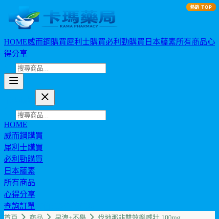
熱銷 TOP
HOME
威而鋼購買
犀利士購買
必利勁購買
日本藤素
所有商品
心
得分享
卡瑪藥局
HOME
威而鋼購買
犀利士購買
必利勁購買
日本藤素
所有商品
心得分享
查詢訂單
幣值: TWD (NT$)
首頁
商品
早洩+不舉
伐地那非雙效樂威壯 100mg