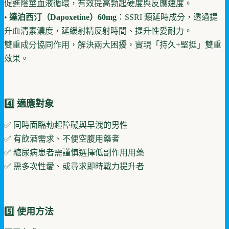
促進陰莖血液循環，有效提高勃起硬度與反應速度。
•
達泊西汀（Dapoxetine）60mg
：SSRI 類延時成分，透過提
升血清素濃度，延緩射精反射時間、提升性愛耐力。
雙重成分協同作用，解決兩大困擾，實現「持久+堅挺」雙重
效果。
4️⃣ 適應對象
✅ 同時面臨勃起障礙與早洩的男性
✅ 有飲酒需求、不便空腹用藥者
✅ 糖尿病患者需謹慎選擇低副作用用藥
✅ 需多次性愛、或尋求即時戰力提升者
5️⃣ 使用方法