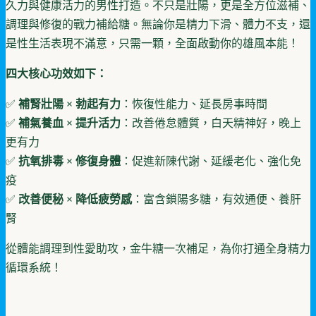
久力與健康活力的男性打造。不只是壯陽，更是全方位滋補、
調理與修復的戰力補給糖。無論你是精力下滑、體力不支，還
是性生活表現不滿意，只需一顆，全面啟動你的雄風本能！
四大核心功效如下：
✅
補腎壯陽 × 勃起有力
：恢復性能力、延長房事時間
✅
補氣養血 × 提升活力
：改善倦怠體質，白天精神好，晚上
更有力
✅
抗氧排毒 × 修復身體
：促進新陳代謝、延緩老化、強化免
疫
✅
改善便秘 × 降低疲勞感
：富含鎖陽多糖，有效通便、養肝
腎
從體能調理到性愛助攻，金牛糖一次補足，為你打通全身精力
循環系統！