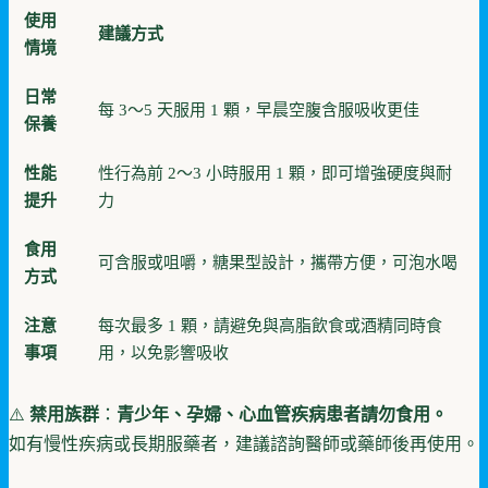
使用
建議方式
情境
日常
每 3～5 天服用 1 顆，早晨空腹含服吸收更佳
保養
性能
性行為前 2～3 小時服用 1 顆，即可增強硬度與耐
提升
力
食用
可含服或咀嚼，糖果型設計，攜帶方便，可泡水喝
方式
注意
每次最多 1 顆，請避免與高脂飲食或酒精同時食
事項
用，以免影響吸收
⚠️
禁用族群
：
青少年、孕婦、心血管疾病患者請勿食用。
如有慢性疾病或長期服藥者，建議諮詢醫師或藥師後再使用。