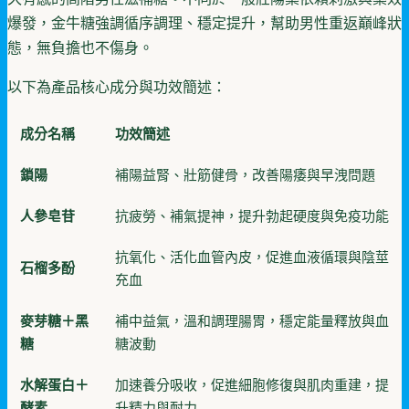
爆發，金牛糖強調循序調理、穩定提升，幫助男性重返巔峰狀
態，無負擔也不傷身。
以下為產品核心成分與功效簡述：
成分名稱
功效簡述
鎖陽
補陽益腎、壯筋健骨，改善陽痿與早洩問題
人參皂苷
抗疲勞、補氣提神，提升勃起硬度與免疫功能
抗氧化、活化血管內皮，促進血液循環與陰莖
石榴多酚
充血
麥芽糖＋黑
補中益氣，溫和調理腸胃，穩定能量釋放與血
糖
糖波動
水解蛋白＋
加速養分吸收，促進細胞修復與肌肉重建，提
酵素
升精力與耐力