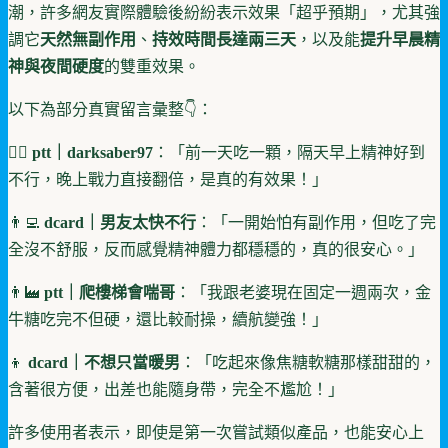
潮，許多網友實際體驗後紛紛表示效果「超乎預期」，尤其強
調它
天然無副作用
、
持效時間長達兩三天
，以及能
提升早晨精
神與夜間硬度
的雙重效果。
以下為部分真實留言彙整👇：
🧔‍♂️
ptt｜darksaber97
：「前一天吃一顆，隔天早上精神好到
不行，晚上戰力直接翻倍，是真的有效果！」
👨‍💻
dcard｜男友太快不行
：「一開始怕有副作用，但吃了完
全沒不舒服，反而感覺精神體力都穩穩的，真的很安心。」
👨‍🏭
ptt｜爬樓梯會喘哥
：「我跟老婆現在固定一週兩次，金
牛糖吃完不但硬，還比較耐操，續航變強！」
👦
dcard｜不想只當暖男
：「吃起來像焦糖軟糖那樣甜甜的，
含著很方便，出差也能隨身帶，完全不尷尬！」
許多使用者表示，即使是第一次嘗試類似產品，也能安心上