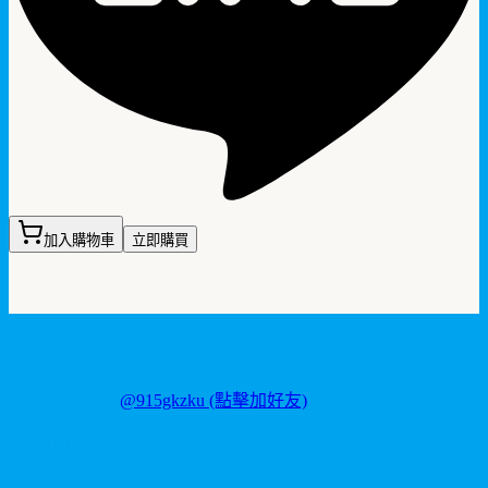
加入購物車
立即購買
聯繫我們
LINE ID:
@915gkzku
(點擊加好友)
Copyright
2026
©
卡瑪藥局
. 版權所有。
本站產品僅供成人使用，所有效果均因人而異。請理性消費並