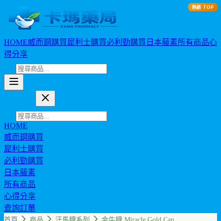
熱銷 TOP
HOME
威而鋼購買
犀利士購買
必利勁購買
日本藤素
所有商品
心
得分享
卡瑪藥局
HOME
威而鋼購買
犀利士購買
必利勁購買
日本藤素
所有商品
心得分享
查詢訂單
幣值: TWD (NT$)
首頁
商品
汗馬糖系列
金牛糖 Miracle Gold Can