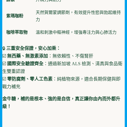
天然賀爾蒙調節劑，有效提升性慾與勃起維持
紫瑪咖粉
力
咖啡萃取物
溫和刺激中樞神經，增強專注力與心肺活力
🔒
三重安全保證，安心加乘：
☑️
無西藥、無激素添加
：無依賴性、不傷腎肝
☑️
國際安全驗證齊全
：通過新加坡 ALS 檢測、清真與食品衛
生雙重認證
☑️
零防腐劑、零人工色素
：純植物來源，適合長期保健與即
戰力補充
金牛糖，補的是根本、強的是自信，真正讓你由內而外都升
級！