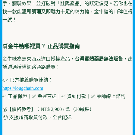
手、體驗效果，並打破對「壯陽產品」的既定偏見。若你也在
找一款能
溫和調理又即戰力十足
的精力糖，金牛糖的口碑值得
一試！
🛒金牛糖哪裡買？ 正品購買指南
金牛糖為馬來西亞進口授權產品，
台灣實體藥局無法販售
，建
議透過授權網路通路購買：
👉 官方推薦購買連結：
https://lougchain.com
✅ 正品保證｜✅ 免運直送｜✅ 貨到付款｜✅ 藥師線上諮詢
💰【價格參考】：NT$ 2,900 / 盒（30顆裝）
📦 支援超商取貨付款，全台配送