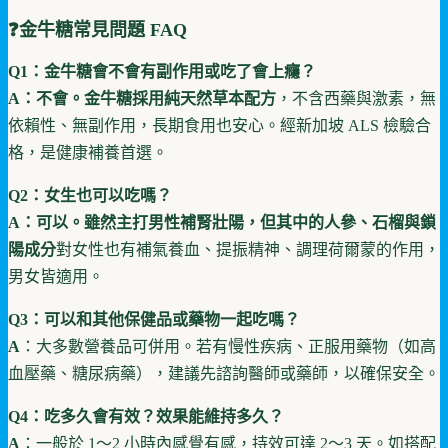
❓金牛糖常見問題 FAQ
Q1：金牛糖會不會有副作用或吃了會上癮？
A：不會。金牛糖採用純天然草本配方
，不含西藥與激素，無
依賴性、無副作用，長期食用也安心。經新加坡 ALS 檢驗合
格，是健康補養首選。
Q2：女生也可以吃嗎？
A：可以。雖然主打男性補腎壯陽，但其中的人參、石榴與鎖
陽成分
對女性也有補氣養血、提振精神、調理荷爾蒙的作用，
男女皆適用。
Q3：可以和其他保健品或藥物一起吃嗎？
A
：大多數營養品可併用。若有慢性疾病、正服用藥物（如高
血壓藥、糖尿病藥），建議先諮詢醫師或藥師，以確保安全。
Q4：吃多久會有效？效果能維持多久？
A
：一般於 1～2 小時內感覺有感，持效可達 2～3 天。如搭配