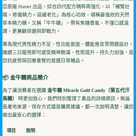
亞原廠 Hamer 出品，綜合四代配方精粹再強化，以「補腎壯
陽 × 修復精力 × 延緩老化」為核心功效，堪稱最強效的天然
草本精力糖。又稱「牛牛糖」，帶有焦糖香氣，不僅口感溫
潤，更兼顧保健與即戰力。
專為現代男性精力不足、性功能衰退、體能倦怠等問題設計，
連續三日服用即可感受精神飽滿、性慾提升、持久力加強，是
您抗疲勞與回春養腎的首選日常補品。
📦
金牛糖商品簡介
為了讓消費者在選購
金牛糖 Miracle Gold Candy（第五代汗
馬糖）
時更加放心，我們特別整理了產品的詳細資訊。無論
是產地來源、保存方式還是購買建議，都一次說明清楚，讓您
做出最安心的選擇：
項目
說明