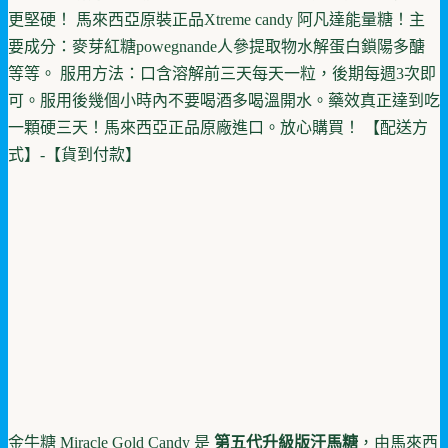
更堅硬！ 馬來西亞原裝正品Xtreme candy 阿凡達能量糖！主
要成分：麥芽紅糖powegnande人參提取物水解蛋白鎖陽多醣
等等。 服用方法：口含溶解前三天每天一粒，後期每週3次即
可。服用後幾個小時內不要喝酒多喝溫開水。藥效真正達到吃
一顆硬三天！馬來西亞正品原廠進口。放心購買！ 【配送方
式】-【貨到付款】
金牛糖 Miracle Gold Candy 是
第五代升級版汗馬糖
，由馬來西