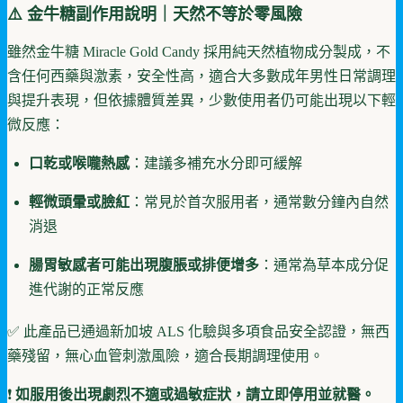
⚠️ 金牛糖
副作用說明｜天然不等於零風險
雖然金牛糖 Miracle Gold Candy 採用純天然植物成分製成，不
含任何西藥與激素，安全性高，適合大多數成年男性日常調理
與提升表現，但依據體質差異，少數使用者仍可能出現以下輕
微反應：
口乾或喉嚨熱感
：建議多補充水分即可緩解
輕微頭暈或臉紅
：常見於首次服用者，通常數分鐘內自然
消退
腸胃敏感者可能出現腹脹或排便增多
：通常為草本成分促
進代謝的正常反應
✅ 此產品已通過新加坡 ALS 化驗與多項食品安全認證，無西
藥殘留，無心血管刺激風險，適合長期調理使用。
❗
如服用後出現劇烈不適或過敏症狀，請立即停用並就醫。