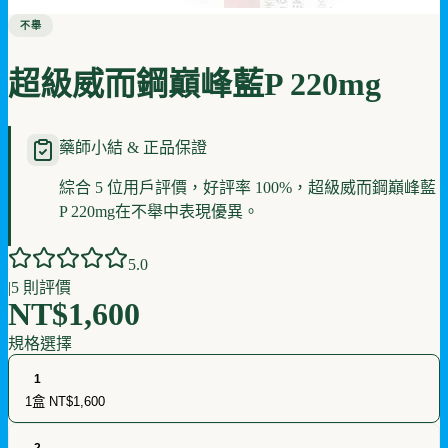
不舉
超級威而鋼巔峰藍P 220mg
藥師小結 & 正品保證
綜合 5 位用戶評價，好評率 100%，超級威而鋼巔峰藍
P 220mg在不舉中表現優異。
5
.0
|
5
則評價
NT$1,600
規格選擇
1
1盒
NT$1,600
2