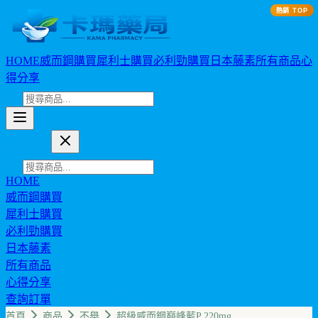
熱銷 TOP
HOME
威而鋼購買
犀利士購買
必利勁購買
日本藤素
所有商品
心
得分享
卡瑪藥局
HOME
威而鋼購買
犀利士購買
必利勁購買
日本藤素
所有商品
心得分享
查詢訂單
幣值: TWD (NT$)
首頁
商品
不舉
超級威而鋼巔峰藍P 220mg