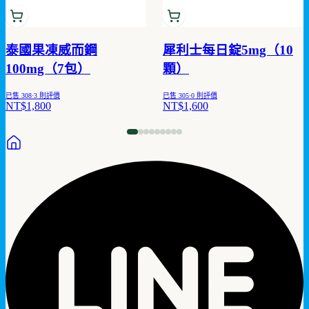
泰國果凍威而鋼
犀利士每日錠5mg（10
100mg（7包）
顆）
已售
308
·
3
則評價
已售
305
·
0
則評價
NT$1,800
NT$1,600