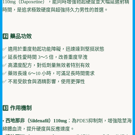
110mg（Dapoxetine），能同時增強勃起硬度並大幅延遲射精
時間，是追求極致硬度與超強持久力男性的首選。
2️⃣ 藥品功效
✅ 適用於重度勃起功能障礙，迅速達到堅挺狀態
✅ 延長性愛時間 3～5 倍，改善重度早洩
✅ 高濃度配方，對低劑量無效者特別有效
✅ 藥效長達 6～10 小時，可滿足長時間需求
✅ 不易受飲食與酒精影響，使用更彈性
3️⃣ 作用機制
•
西地那非（Sildenafil）110mg
：為PDE5抑制劑，增強陰莖海
綿體血流，提升硬度與反應速度。