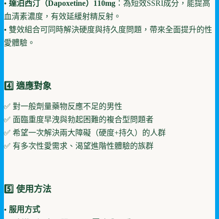
•
達泊西汀（Dapoxetine）110mg
：為短效SSRI成分，能提高
血清素濃度，有效延緩射精反射。
• 雙效組合可同時解決硬度與持久度問題，帶來全面提升的性
愛體驗。
4️⃣ 適應對象
✅ 對一般劑量藥物反應不足的男性
✅ 面臨重度早洩與勃起困難的複合型問題者
✅ 希望一次解決兩大障礙（硬度+持久）的人群
✅ 有多次性愛需求、渴望進階性體驗的族群
5️⃣ 使用方法
•
服用方式