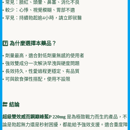
• 常見：臉紅、頭暈、鼻塞、消化不良
• 較少：心悸、視覺模糊、胃部不適
• 罕見：持續勃起逾4小時，請立即就醫
7️⃣ 為什麼選擇本藥品？
• 劑量最高，適合對低劑量無感的使用者
• 強效雙成分一次解決早洩與硬度問題
• 長效持久，性愛過程更穩定、有品質
• 可與飲食彈性搭配，使用不設限
🔚 結論
超級雙效威而鋼巔峰藍P 220mg
是為極致戰力而生的產品，不
論是勃起無力還是秒射困擾，都能給予強效支援。適合重度障