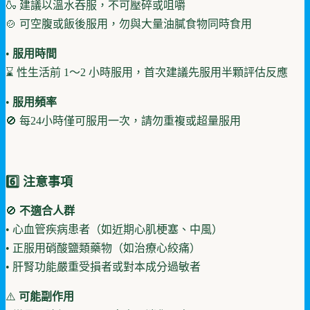
🍶 建議以溫水吞服，不可壓碎或咀嚼
🍲 可空腹或飯後服用，勿與大量油膩食物同時食用
•
服用時間
⌛ 性生活前 1～2 小時服用，首次建議先服用半顆評估反應
•
服用頻率
🚫 每24小時僅可服用一次，請勿重複或超量服用
6️⃣ 注意事項
🚫
不適合人群
• 心血管疾病患者（如近期心肌梗塞、中風）
• 正服用硝酸鹽類藥物（如治療心絞痛）
• 肝腎功能嚴重受損者或對本成分過敏者
⚠️
可能副作用