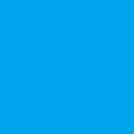
本站產品僅供成人使用，所有效果均因人而異。請理性消費並
參考說明書使用。
V
P