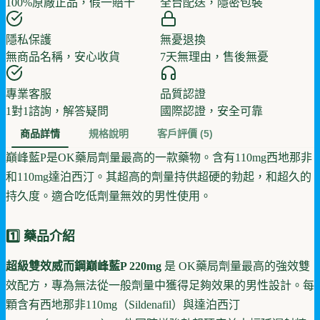
100%原廠正品，假一賠十
全台配送，隱密包裝
隱私保護
無憂退換
無商品名稱，安心收貨
7天無理由，售後無憂
專業客服
品質認證
1對1諮詢，解答疑問
國際認證，安全可靠
商品詳情
規格說明
客戶評價
(5)
巔峰藍P是OK藥局劑量最高的一款藥物。含有110mg西地那非
和110mg達泊西汀。其超高的劑量持供超硬的勃起，和超久的
持久度。適合吃低劑量無效的男性使用。
1️⃣ 藥品介紹
超級雙效威而鋼巔峰藍P 220mg
是 OK藥局劑量最高的強效雙
效配方，專為無法從一般劑量中獲得足夠效果的男性設計。每
顆含有西地那非110mg（Sildenafil）與達泊西汀