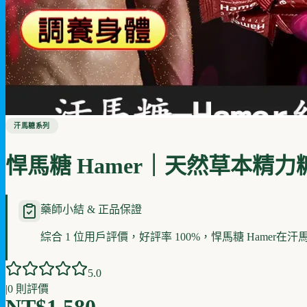
汗馬糖系列
悍馬糖 Hamer｜天然草本精
藥師小結 & 正品保證
綜合 1 位用戶評價，好評率 100%，悍馬糖 Hamer
5
.0
|
0
則評價
NT$1,580