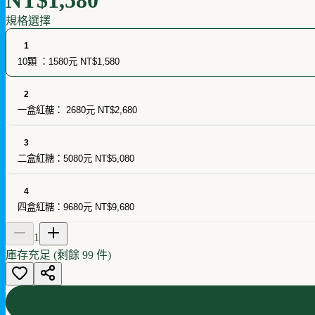
規格選擇
1
10顆 ：1580元
NT$1,580
2
一盒紅赯： 2680元
NT$2,680
3
二盒紅糖：5080元
NT$5,080
4
四盒紅糖：9680元
NT$9,680
1
庫存充足 (剩餘
99
件)