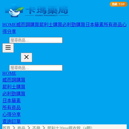
熱銷 TOP
HOME
威而鋼購買
犀利士購買
必利勁購買
日本藤素
所有商品
心
得分享
卡瑪藥局
HOME
威而鋼購買
犀利士購買
必利勁購買
日本藤素
所有商品
心得分享
查詢訂單
幣值: TWD (NT$)
首頁
商品
不舉
犀利士20mg膜衣錠（4顆）