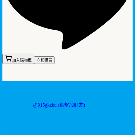
加入購物車
立即購買
聯繫我們
LINE ID:
@915gkzku
(點擊加好友)
Copyright
2026
©
卡瑪藥局
. 版權所有。
本站產品僅供成人使用，所有效果均因人而異。請理性消費並