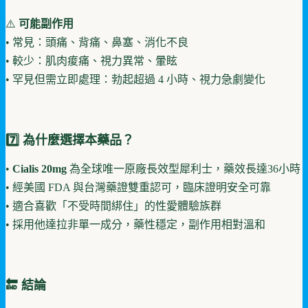
⚠️
可能副作用
• 常見：頭痛、背痛、鼻塞、消化不良
• 較少：肌肉痠痛、視力異常、暈眩
• 罕見但需立即處理：勃起超過 4 小時、視力急劇變化
7️⃣ 為什麼選擇本藥品？
•
Cialis 20mg
為全球唯一原廠長效型犀利士，藥效長達36小時
• 經美國 FDA 與台灣藥證雙重認可，臨床證明安全可靠
• 適合喜歡「不受時間綁住」的性愛體驗族群
• 採用他達拉非單一成分，藥性穩定，副作用相對溫和
🔚 結論