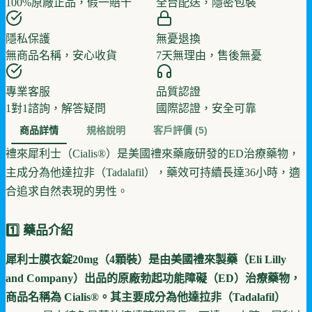
100%原廠正品，假一賠十
全台配送，隱密包裝
隱私保護
無憂退換
無商品名稱，安心收貨
7天無理由，售後無憂
專業客服
品質認證
1對1諮詢，解答疑問
國際認證，安全可靠
商品詳情
規格說明
客戶評價
(5)
禮來犀利士（Cialis®）是美國禮來藥廠研發的ED治療藥物，
主成分為他達拉非（Tadalafil），藥效可持續長達36小時，適
合追求自然表現的男性。
1️⃣ 藥品介紹
犀利士膜衣錠20mg（4顆裝）是由美國禮來製藥（Eli Lilly
and Company）出品的原廠勃起功能障礙（ED）治療藥物，
商品名稱為 Cialis®。其主要成分為他達拉非（Tadalafil）