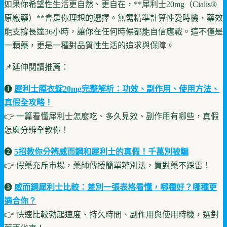
如果你希望性生活更自然、更自在，**犀利士20mg（Cialis®
原廠藥）**會是你理想的選擇。無需精準計算性愛時機，藥效
能支撐長達36小時，讓你在任何時候都能自信應戰。這不僅是
一顆藥，更是一種對品質性生活的追求與保障。
📌延伸閱讀推薦：
➊
犀利士膜衣錠20mg完整解析：功效、副作用、使用方法、
真假全攻略！
👉 一篇看懂犀利士怎麼吃、多久見效、副作用有哪些，真假
怎麼分辨全教你！
➋
5招教你分辨威而鋼和犀利士的真假！千萬別被騙
👉 假藥充斥市場，藥師傳授簡單辨別法，買對藥不踩雷！
➌
威而鋼犀利士比較：差別一張表格看懂，哪種好？哪種更
適合你？
👉 快速比較勃起速度、持久時間、副作用與使用時機，選對