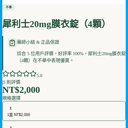
不舉
犀利士20mg膜衣錠（4顆）
藥師小結 & 正品保證
綜合 5 位用戶評價，好評率 100%，犀利士20mg膜衣錠
（4顆）在不舉中表現優異。
5
.0
|
5
則評價
NT$2,000
規格選擇
1
1盒
NT$2,000
2