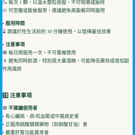
🍶 每次 1 顆，以溫水整粒吞服，不可咀嚼或壓碎
🍲 可空腹或飯後服用，建議避免高脂餐同時服用
•
服用時間
⌛ 建議於性生活前約 30 分鐘使用，以發揮最佳效果
•
注意事項
🚫 每日限服用一次，不可重複使用
🍷 避免同時飲酒，特別是大量酒精，可能降低藥效或增加副
作用風險
6️⃣ 注意事項
🚫
不建議使用者
• 有心臟病、高/低血壓或中風病史者
• 正服用硝酸鹽類藥物（如硝酸甘油）者
• 嚴重肝腎功能異常者