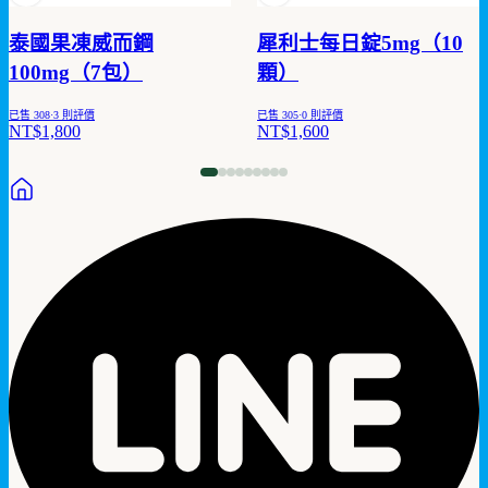
泰國果凍威而鋼
犀利士每日錠5mg（10
100mg（7包）
顆）
已售
308
·
3
則評價
已售
305
·
0
則評價
NT$1,800
NT$1,600