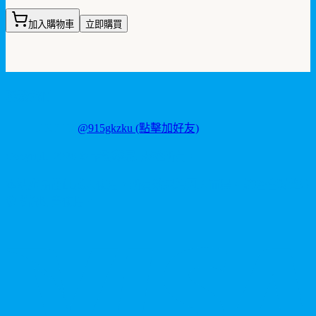
加入購物車
立即購買
聯繫我們
LINE ID:
@915gkzku
(點擊加好友)
Copyright
2026
©
卡瑪藥局
. 版權所有。
本站產品僅供成人使用，所有效果均因人而異。請理性消費並
參考說明書使用。
V