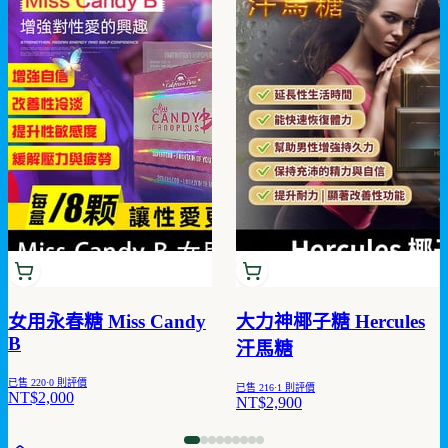
女用永春糖 Miss Candy
大力神椰子糖 Hercules
B
汗馬糖
已售
220
·
0
則評價
已售
216
·
1
則評價
NT$2,000
NT$2,900