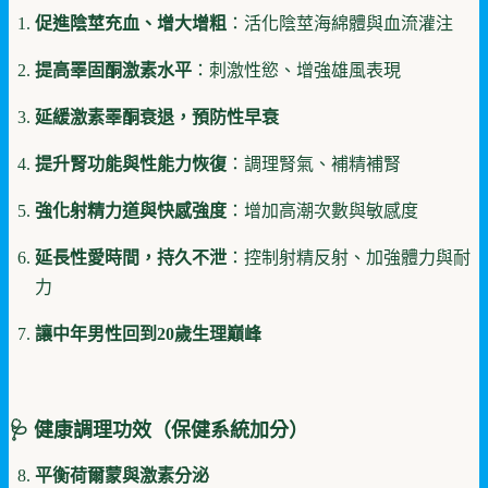
促進陰莖充血、增大增粗
：活化陰莖海綿體與血流灌注
提高睪固酮激素水平
：刺激性慾、增強雄風表現
延緩激素睪酮衰退，預防性早衰
提升腎功能與性能力恢復
：調理腎氣、補精補腎
強化射精力道與快感強度
：增加高潮次數與敏感度
延長性愛時間，持久不泄
：控制射精反射、加強體力與耐
力
讓中年男性回到20歲生理巔峰
🩺 健康調理功效（保健系統加分）
平衡荷爾蒙與激素分泌