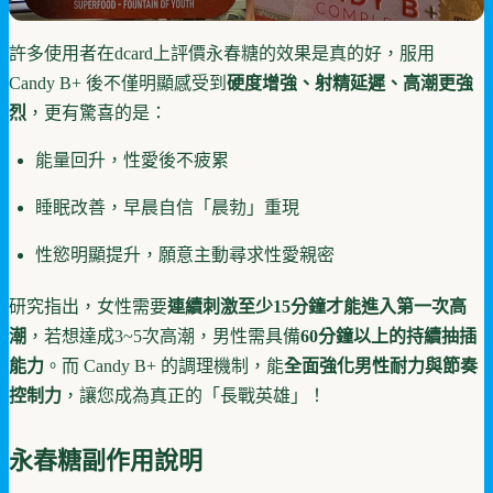
許多使用者在dcard上評價永春糖的效果是真的好，服用
Candy B+ 後不僅明顯感受到
硬度增強、射精延遲、高潮更強
烈
，更有驚喜的是：
能量回升，性愛後不疲累
睡眠改善，早晨自信「晨勃」重現
性慾明顯提升，願意主動尋求性愛親密
研究指出，女性需要
連續刺激至少15分鐘才能進入第一次高
潮
，若想達成3~5次高潮，男性需具備
60分鐘以上的持續抽插
能力
。而 Candy B+ 的調理機制，能
全面強化男性耐力與節奏
控制力
，讓您成為真正的「長戰英雄」！
永春糖副作用說明