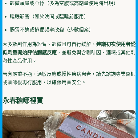
輕微頭暈或心悸（多為空腹或高劑量使用時出現）
睡眠影響（如於晚間或臨睡前服用）
腸胃不適或排便頻率改變（少數個案）
大多數副作用為短暫、輕微且可自行緩解。
建議初次使用者從
低劑量開始評估體感反應
，並避免與含咖啡因、酒精或其他刺
激性產品併用。
若有嚴重不適、過敏反應或慢性疾病患者，請先諮詢專業醫師
或藥師後再行服用，以確保用藥安全。
永春糖哪裡買