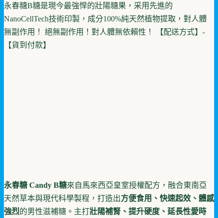
永春糖B糖是現今最強悍的壯陽糖果，采用先進的
NanoCellTech技術印製，成分100%純天然植物提取，對人體
無副作用！ 絕無副作用！對人體無依賴性！ 【配送方式】-
【貨到付款】
永春糖 Candy B糖
來自馬來西亞皇室授權配方，融合東南亞
天然草本與現代科學製程，打造出
方便食用、快速起效、體感
強烈
的男性滋補糖。主打
壯陽補腎、提升硬度、延長性愛時