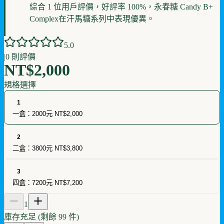
綜合 1 位用戶評價，好評率 100%，永春糖 Candy B+
Complex在汗馬糖系列中表現優異。
5
.0
|
0
則評價
NT$2,000
規格選擇
1
一盒：2000元
NT$2,000
2
二盒：3800元
NT$3,800
3
四盒：7200元
NT$7,200
1
庫存充足 (剩餘
99
件)