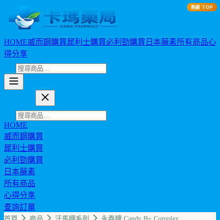
熱銷 TOP
HOME
威而鋼購買
犀利士購買
必利勁購買
日本藤素
所有商品
心
得分享
卡瑪藥局
HOME
威而鋼購買
犀利士購買
必利勁購買
日本藤素
所有商品
心得分享
查詢訂單
幣值: TWD (NT$)
首頁
商品
汗馬糖系列
永春糖 Candy B+ Complex