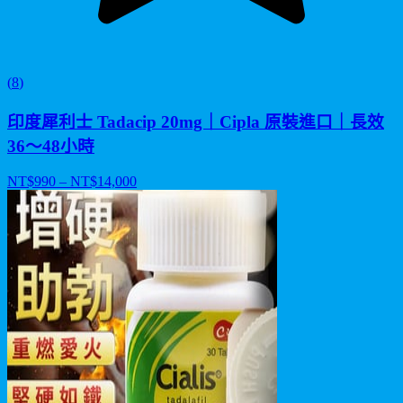
(
8
)
印度犀利士 Tadacip 20mg｜Cipla 原裝進口｜長效
36～48小時
NT$
990
– NT$
14,000