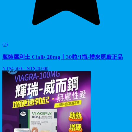
(
7
)
瓶裝犀利士 Cialis 20mg｜30粒/1瓶-禮來原廠正品
NT$
4,500
– NT$
20,000