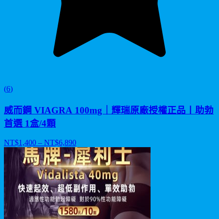
(
6
)
威而鋼 VIAGRA 100mg｜輝瑞原廠授權正品丨助勃
首選 1盒/4顆
NT$
1,400
– NT$
6,890