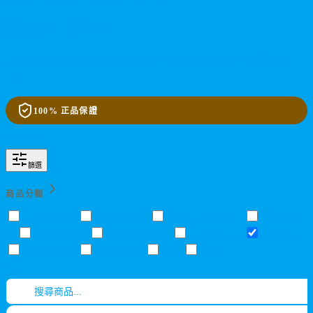
壯陽藥 - 第 5 页
瀏覽我們精心挑選的 壯陽藥 - 第 5 页 系列商品，保證原廠正
品。
100% 正品保證
顯示
12
項商品
篩選
商品分類
印度學名藥
陰莖增大類
西班牙猛牛騎士
韓國霸龍
參
汗馬糖系列
活動組合優惠
印度卡其丸
壯陽藥
持久液噴劑
早洩+不舉
早洩
不舉