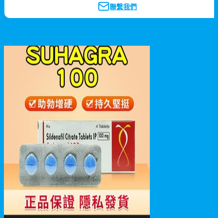
聯繫我們
顯示
12
項商品
(第
5
/
6
頁)