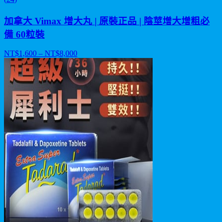
加拿大 Vimax 增大丸 | 原裝正品 | 陰莖增大增粗必
備 60粒裝
NT$
1,600
– NT$
8,000