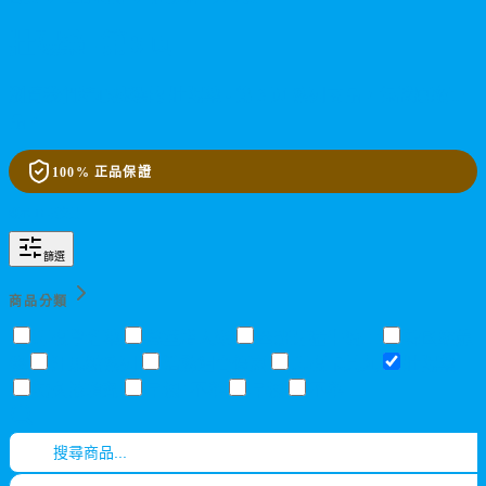
壯陽藥 - 第 3 页
瀏覽我們精心挑選的 壯陽藥 - 第 3 页 系列商品，保證原廠正
品。
100% 正品保證
顯示
12
項商品
篩選
商品分類
印度學名藥
陰莖增大類
西班牙猛牛騎士
韓國霸龍
參
汗馬糖系列
活動組合優惠
印度卡其丸
壯陽藥
持久液噴劑
早洩+不舉
早洩
不舉