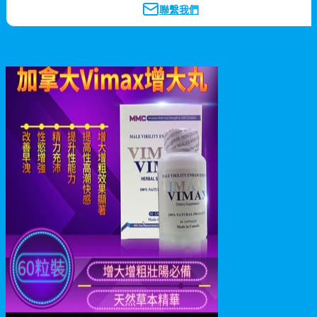
聯繫我們
顯示
12
項商品
(第
3
/
6
頁)