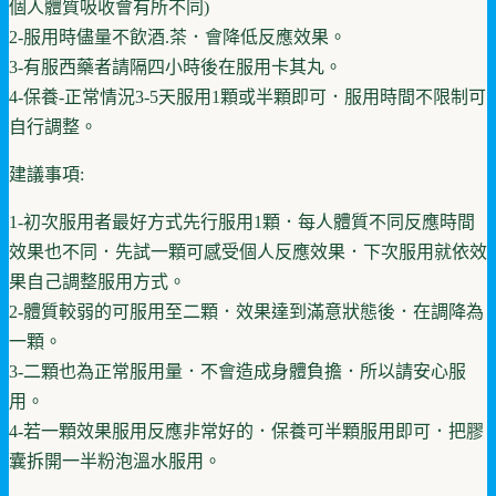
個人體質吸收會有所不同)
2-服用時儘量不飲酒.茶．會降低反應效果。
3-有服西藥者請隔四小時後在服用卡其丸。
4-保養-正常情況3-5天服用1顆或半顆即可．服用時間不限制可
自行調整。
建議事項:
1-初次服用者最好方式先行服用1顆．每人體質不同反應時間
效果也不同．先試一顆可感受個人反應效果．下次服用就依效
果自己調整服用方式。
2-體質較弱的可服用至二顆．效果達到滿意狀態後．在調降為
一顆。
3-二顆也為正常服用量．不會造成身體負擔．所以請安心服
用。
4-若一顆效果服用反應非常好的．保養可半顆服用即可．把膠
囊拆開一半粉泡溫水服用。