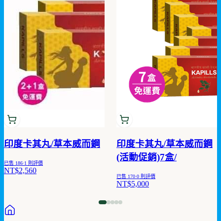
印度卡其丸/草本威而鋼
印度卡其丸/草本威而鋼
(活動促銷)7盒/
已售
186
·
1
則評價
NT$2,560
已售
170
·
0
則評價
NT$5,000