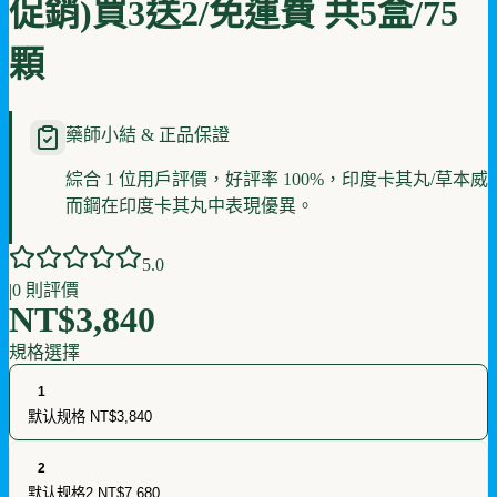
促銷)買3送2/免運費 共5盒/75
顆
藥師小結 & 正品保證
綜合 1 位用戶評價，好評率 100%，印度卡其丸/草本威
而鋼在印度卡其丸中表現優異。
5
.0
|
0
則評價
NT$3,840
規格選擇
1
默认规格
NT$3,840
2
默认规格2
NT$7,680