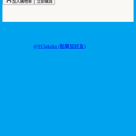
加入購物車
立即購買
聯繫我們
LINE ID:
@915gkzku
(點擊加好友)
Copyright
2026
©
卡瑪藥局
. 版權所有。
本站產品僅供成人使用，所有效果均因人而異。請理性消費並
參考說明書使用。
V