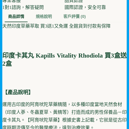
專業客服
品質認證
1對1諮詢，解答疑問
國際認證，安全可靠
商品詳情
規格說明
客戶評價
(0)
天然印度草藥萃取 買3送1又免運 全館貨到付款有保障
印度卡其丸 Kapills Vitality Rhodiola 買3盒送
2盒
【產品說明】
運用古印度的阿育吠陀草藥精隨，以多種印度當地天然食材
（印度人蔘、冬蟲夏草、黃精等）打造而成的男性保養品－印
度卡其丸。【阿育吠陀草藥】根據史書上記載，它就是從古印
度時期流傳至今的醫學療法，達到治療效果。