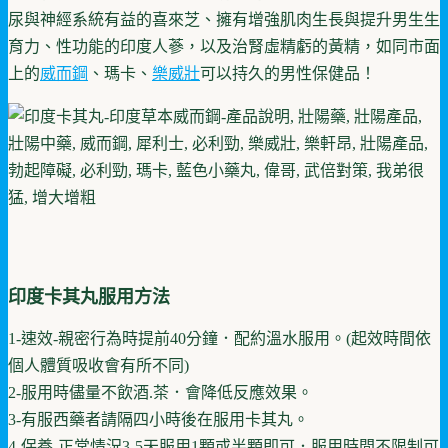
尿與神經系統有益的喜來芝、擁有增強肌肉生長與提升男生生
育力、性功能的印度人蔘，以及治腎虛精虧的黃精，如同市面
上的
威而鋼
、瑪卡、
樂威壯
可以持久的男性保健品！
印度卡其丸服用方法
1-速效-親密行為時提前40分鐘．配約溫水服用。(起效時間依
個人體質吸收會有所不同)
2-服用時儘量不飲酒.茶．會降低反應效果。
3-有服西藥者請隔四小時後在服用卡其丸。
4-保養-正常情況3-5天服用1顆或半顆即可．服用時間不限制可