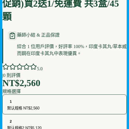
促銷)買2送1/免運費 共3盒/45
顆
藥師小結 & 正品保證
綜合 1 位用戶評價，好評率 100%，印度卡其丸/草本威
而鋼在印度卡其丸中表現優異。
5
.0
|
0
則評價
NT$2,560
規格選擇
1
默认规格
NT$2,560
2
默认规格2
NT$5,120