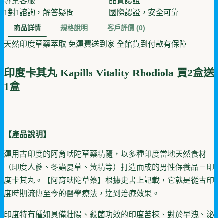
專業客服
品質認證
1對1諮詢，解答疑問
國際認證，安全可靠
商品詳情
規格說明
客戶評價
(0)
天然印度草藥萃取 免運費送到家 全館貨到付款有保障
印度卡其丸 Kapills Vitality Rhodiola 買2盒送
1盒
【產品說明】
運用古印度的阿育吠陀草藥精隨，以多種印度當地天然食材
（印度人蔘、冬蟲夏草、黃精等）打造而成的男性保養品－印
度卡其丸。【阿育吠陀草藥】根據史書上記載，它就是從古印
度時期流傳至今的醫學療法，達到治療效果。
印度特有種如具備壯陽、殺菌功效的印度苦楝、對於早洩、泌