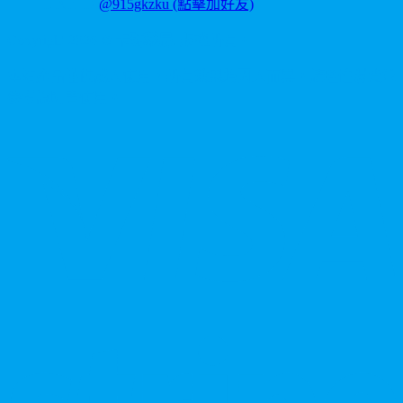
LINE ID:
@915gkzku
(點擊加好友)
Copyright
2026
©
卡瑪藥局
. 版權所有。
本站產品僅供成人使用，所有效果均因人而異。請理性消費並
參考說明書使用。
V
P