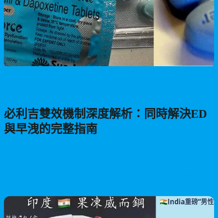
男性保健
必利吉雙效機制深度解析：同時解決ED
與早洩的完整指南
必利吉是印度桑瑞製藥廠推出的雙效產品，含西地那非100mg與
達泊西汀100mg，能同時改善勃起功能障礙（ED）與早洩（PE）
兩大問題。本文深入剖析其雙重作用機制、使用成效、購買指南
與注意事項，助您重振雄風。
2026/06/21