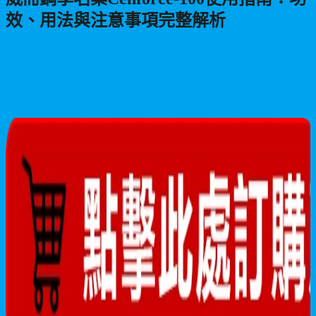
效、用法與注意事項完整解析
威而鋼學名藥Cenforce-100是含西地那非成分的ED治療藥物，能
有效促進陰莖海綿體血流，幫助實現並維持勃起。本文詳細介紹
正確使用方法、服用時間、副作用、禁忌症狀及使用注意事項，
建議在性行為前30分鐘至1小時服用，藥效持續約4小時。
2026/06/11