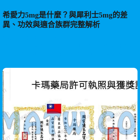
希愛力5mg是什麼？與犀利士5mg的差
異、功效與適合族群完整解析
希愛力5mg即犀利士每日錠5mg，主要成分為他達拉非
（Tadalafil），屬於每日保養型PDE5抑制劑。本文詳細介紹希愛
力5mg的作用原理、主要功效（包括改善勃起功能障礙與攝護腺
不適）、適合族群、使用注意事項，幫助您了解此款長期穩定型
2026/07/19
產品的特色與優勢。