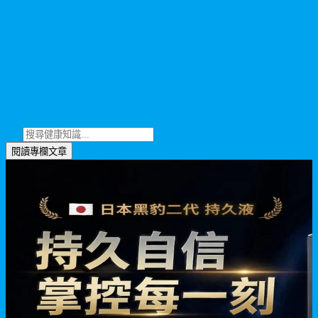
藥師嚴選專欄
健康專欄
藥師嚴選健康知識，從專業角度為您解析保健趨勢、產品評測
與日常養護建議，助您做出更明智的健康選擇。
閱讀專欄文章