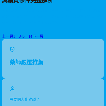
與購買條件完整解析
本文詳細說明在大樹藥局購買必利勁的相關規範，包括處方取得
流程、購買條件、適用族群及常見迷思破解，幫助您了解合法購
買必利勁的正確管道與安全注意事項。
2026/06/26
上一頁
1
…
3
4
5
…
14
下一頁
藥師嚴選推薦
需要個人化建議？