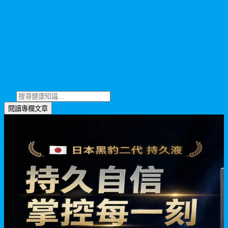
藥師嚴選專欄
健康專欄
藥師嚴選健康知識，從專業角度為您解析保健趨勢、產品評測
與日常養護建議，助您做出更明智的健康選擇。
閱讀專欄文章