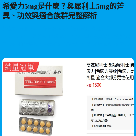
希愛力5mg是什麼？與犀利士5mg的差
異、功效與適合族群完整解析
希愛力5mg即犀利士每日錠5mg，主要成分為他達拉非
（Tadalafil），屬於每日保養型PDE5抑制劑。本文詳細介紹希愛
力5mg的作用原理、主要功效（包括改善勃起功能障礙與攝護腺
不適）、適合族群、使用注意事項，幫助您了解此款長期穩定型
2026/07/19
產品的特色與優勢。