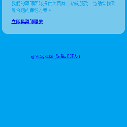
我們的藥師團隊提供免費線上諮詢服務，協助您找到
最合適的保健方案。
立即與藥師聯繫
聯繫我們
LINE ID:
@915gkzku
(點擊加好友)
Copyright
2026
©
卡瑪藥局
. 版權所有。
本站產品僅供成人使用，所有效果均因人而異。請理性消費並
參考說明書使用。
V