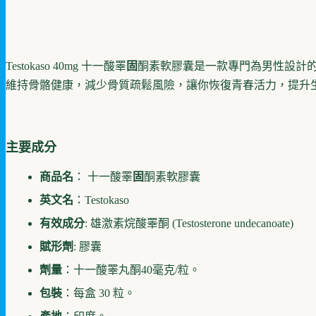
Testokaso 40mg 十一酸睪
固
酮素軟膠囊是一款專門為男性設計
維持骨骼健康，減少骨質疏鬆風險，讓你恢復青春活力，提升
主要成分
商品名
： 十一酸睪
固
酮素軟膠囊
英文名
：Testokaso
有效成分
: 雄激素烷酸睪酮 (Testosterone undecanoate)
賦形劑
: 膠囊
劑量
：十一酸睪丸酮40毫克/粒。
包裝
：每盒 30 粒。