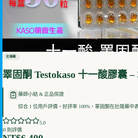
壯陽藥
睪固酮 Testokaso 十一酸膠
藥師小結 & 正品保證
綜合 1 位用戶評價，好評率 100%，睪固酮在壯陽藥中
5
.0
|
0
則評價
NT$6,400