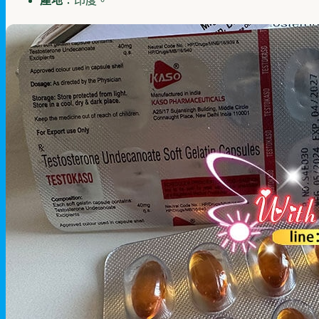
產地
：印度。