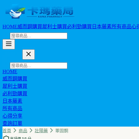
HOME
威而鋼購買
犀利士購買
必利勁購買
日本藤素
所有商品
心
卡瑪藥局
HOME
威而鋼購買
犀利士購買
必利勁購買
日本藤素
所有商品
心得分享
查詢訂單
幣值: TWD (NT$)
首頁
商品
壯陽藥
睪固酮