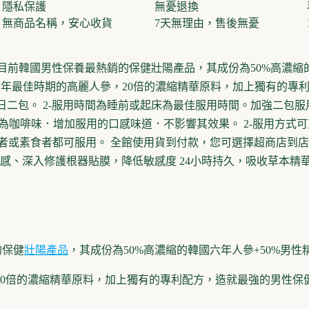
隱私保護
無憂退換
無商品名稱，安心收貨
7天無理由，售後無憂
是目前韓國男性保養最熱銷的保健壯陽產品，其成份為50%高濃縮
六年最佳時期的高麗人參，20倍的濃縮精華原料，加上獨有的專
日二包。 2-服用時間為睡前或起床為最佳服用時間。加強二包服用
味為咖啡味．增加服用的口感味道．不影響其效果。 2-服用方式
者或素食者都可服用。 全館使用貨到付款，您可選擇超商店到店或
敏感、深入修護根器貼膜，降低敏感度 24小時持久，吸收草本精
的保健
壯陽產品
，其成份為50%高濃縮的韓國六年人參+50%男
20倍的濃縮精華原料，加上獨有的專利配方，造就最強的男性保