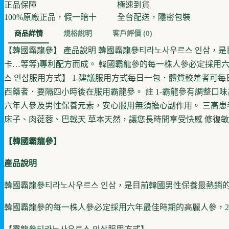
正品保障
極速到貨
100%原廠正品，假一賠十
全台配送，隱密包裝
商品詳情
規格說明
客戶評價
(0)
【韓國霸龍參】 產品說明 韓國霸龍參티라노사우르스 인삼，
卡…等等)專利配方而成。 韓國霸龍參的每一株人參必定採用
스 인삼服用方式】 1-建議服用方式每日一包．體質較差者可每
西藥者．要隔四小時後在服用霸龍參。 註 1-霸龍參有調整口
六年人參及男性保養元素，安心服用無須擔心副作用。 三高患
床子、肉蓯蓉、巴戟天 草本天然，讓您長時間享受快感 修復
【韓國霸龍參】
產品說明
韓國霸龍參티라노사우르스 인삼，是目前韓國男性保養最熱銷
韓國霸龍參的每一株人參必定採用六年最佳時期的高麗人參，