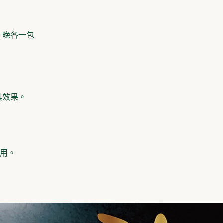
．晚各一包
其效果。
用。