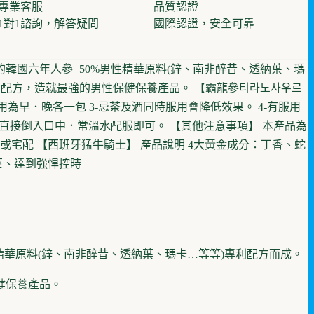
專業客服
品質認證
1對1諮詢，解答疑問
國際認證，安全可靠
的韓國六年人參+50%男性精華原料(鋅、南非醉昔、透納葉、瑪
利配方，造就最強的男性保健保養產品。 【霸龍參티라노사우르
為早．晚各一包 3-忌茶及酒同時服用會降低效果。 4-有服用
可直接倒入口中．常溫水配服即可。 【其他注意事項】 本產品為
宅配 【西班牙猛牛騎士】 產品說明 4大黃金成分：丁香、蛇
華、達到強悍控時
性精華原料(鋅、南非醉昔、透納葉、瑪卡…等等)專利配方而成。
健保養產品。