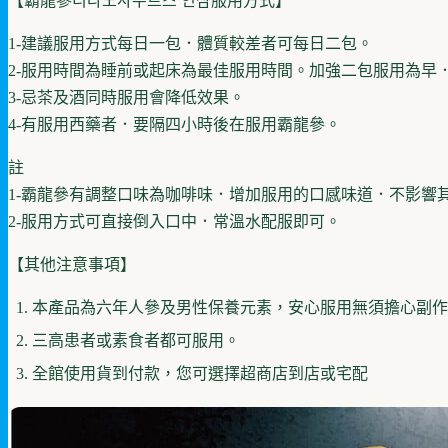
【霸龍參티라노사우르스 인삼服用方式】
1-建議服用方式每日一包．體質較差者可每日二包。
2-服用時間為睡前或起床為最佳服用時間。加強二包服用為早
3-忌茶及酒同時服用會降低效果。
4-有服用西藥者．要隔四小時後在服用霸龍參。
註
1-霸龍參有調整口味為咖啡味．增加服用的口感味道．不影響
2-服用方式可直接倒入口中．常溫水配服即可。
【其他注意事項】
本產品為六年人參及男性保養元素，安心服用無須擔心副作
三高患者或素食者都可服用。
全館使用貨到付款，您可選擇超商店到店或宅配