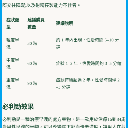
際交往障礙;以及射精控製能力不佳者。
症狀類
建議購買
建議說明
型
數量
輕度早
約 1 年內出現，性愛時間 5–10 分
30 粒
洩
鐘
中度早
60 粒
症狀 1–2 年，性愛時間約 3–5 分鐘
洩
重度早
症狀持續超過 2 年，性愛時間僅 2
90 粒
洩
–3 分鐘
必利勁效果
必利勁是一種治療早洩的處方藥物，是一款用於治療16到84周
歲男性早洩的藥物，可以改變腦下部血清素濃度，讓男人在射