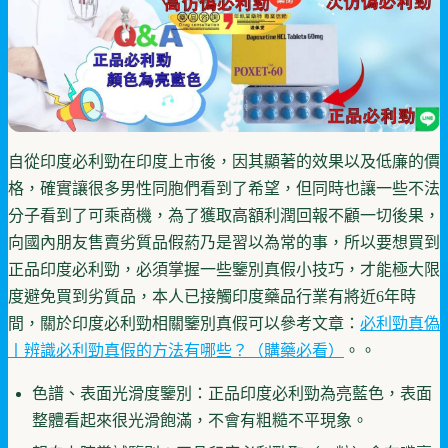
自從印度必利勁在印度上市後，因其顯著的效果以及低廉的價
格，確實讓很多男性同胞們看到了希望，但同時也讓一些不法
分子看到了可乘商機，為了獲取高額利潤回報不顧一切後果，
向國內朋友售賣劣質品假葯乃是習以為常的事，所以要想買到
正品印度必利勁，必須掌握一些鑒別真假小技巧，才能極大限
度避免買到劣質品，本人已接觸印度藥品行業有將近6年時
間，關於印度必利勁相關鑒別真假可以參考文章：
必利勁真偽
丨辨識必利勁真假的方法有哪些？（購藥必看）
。。
色譜、表面光滑度鑒別：正品印度必利勁為亮藍色，表面
整體看起來很光滑飽滿，不會有粗糙不平現象。