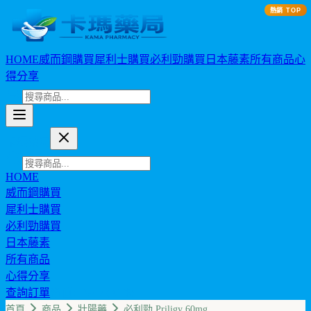
熱銷 TOP
HOME
威而鋼購買
犀利士購買
必利勁購買
日本藤素
所有商品
心
得分享
卡瑪藥局
HOME
威而鋼購買
犀利士購買
必利勁購買
日本藤素
所有商品
心得分享
查詢訂單
幣值: TWD (NT$)
首頁
商品
壯陽藥
必利勁 Priligy 60mg