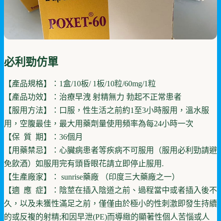
必利勁仿單
【產品規格】：1盒/10板/ 1板/10粒/60mg/1粒
【產品功效】：治療早洩 射精無力 勃起不正常患者
【服用方法】：口服，性生活之前約1至3小時服用，溫水服
用，空腹最佳，最大用藥劑量使用頻率為每24小時一次
【保 質 期】：36個月
【用藥禁忌】：心臟病患者等疾病不可服用（服用必利勁請避
免飲酒）如服用完有頭昏眼花請立即停止服用.
【生產廠家】： sunrise藥廠 （印度三大藥廠之一）
【適 應 症】：陰莖在插入陰道之前、過程當中或者插入後不
久，以及未獲性滿足之前，僅僅由於極小的性刺激即發生持續
的或反複的射精;和因早泄(PE)而導緻的顯著性個人苦惱或人