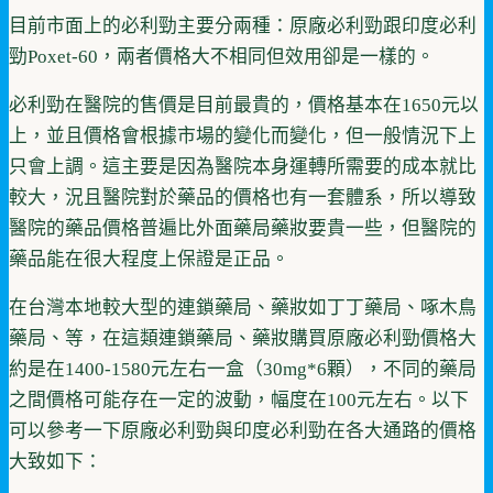
目前市面上的必利勁主要分兩種：原廠必利勁跟印度必利
勁Poxet-60，兩者價格大不相同但效用卻是一樣的。
必利勁在醫院的售價是目前最貴的，價格基本在1650元以
上，並且價格會根據市場的變化而變化，但一般情況下上
只會上調。這主要是因為醫院本身運轉所需要的成本就比
較大，況且醫院對於藥品的價格也有一套體系，所以導致
醫院的藥品價格普遍比外面藥局藥妝要貴一些，但醫院的
藥品能在很大程度上保證是正品。
在台灣本地較大型的連鎖藥局、藥妝如丁丁藥局、啄木鳥
藥局、等，在這類連鎖藥局、藥妝購買原廠必利勁價格大
約是在1400-1580元左右一盒（30mg*6顆），不同的藥局
之間價格可能存在一定的波動，幅度在100元左右。以下
可以參考一下原廠必利勁與印度必利勁在各大通路的價格
大致如下：