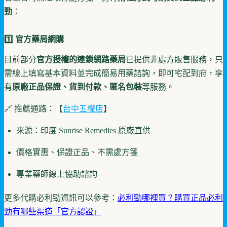
勁
：
1️⃣ 官方藥局網購
目前部分
官方授權的連鎖網路藥局
已提供非處方販售服務，只
需線上填寫基本資料並完成簡易用藥諮詢，即可宅配到府，享
有
原廠正品保證、貨到付款、匿名包裝
等服務。
🔗 推薦通路：【
台中五權店
】
來源：印度 Sunrise Remedies 原廠直供
價格實惠、保證正品、不需處方箋
專業藥師線上協助諮詢
更多代購必利勁資訊可以參考：
必利勁哪裡買？購買正品必利
勁有哪些渠道「官方認證」