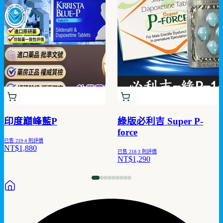
印度巔峰藍P
綠版必利吉 Super P-
force
已售
219
·
4
則評價
NT$1,880
已售
218
·
3
則評價
NT$1,290