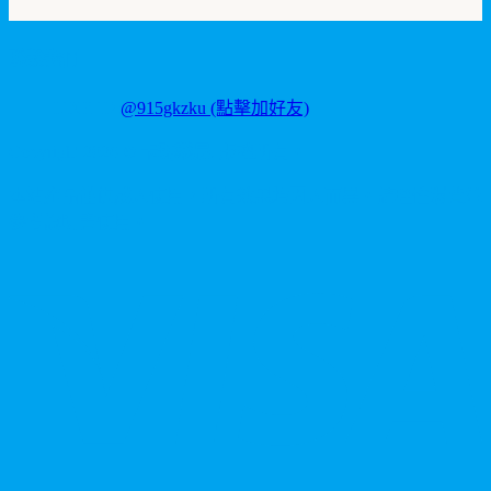
聯繫我們
LINE ID:
@915gkzku
(點擊加好友)
Copyright
2026
©
卡瑪藥局
. 版權所有。
本站產品僅供成人使用，所有效果均因人而異。請理性消費並
參考說明書使用。
V