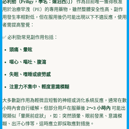
必利勁（Priligy，學名：達泊西汀）
作為目前唯一獲得核准
用於治療早洩（PE）的專用藥物，雖然整體安全性高、副作
用發生率相對低，但在服用後仍可能出現以下不適反應，使用
者需提高警覺：
✅ 必利勁常見副作用包括：
頭痛、暈眩
噁心、嘔吐、腹瀉
失眠、嗜睡或疲勞感
注意力不集中、輕度意識模糊
大多數副作用為輕微且短暫的神經或消化系統反應，通常在數
小時內會自行緩解。但部分用戶在服藥後
2～3 小時內
可能出
現類似「暈厥前症狀」，如：突然頭暈、眼前發黑、意識模
糊、出汗心悸等，這時應立即採取應對措施。