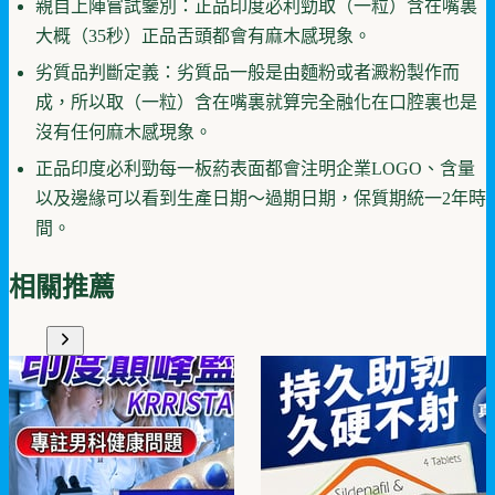
親自上陣嘗試鑒別：正品印度必利勁取（一粒）含在嘴裏
大概（35秒）正品舌頭都會有麻木感現象。
劣質品判斷定義：劣質品一般是由麵粉或者澱粉製作而
成，所以取（一粒）含在嘴裏就算完全融化在口腔裏也是
沒有任何麻木感現象。
正品印度必利勁每一板葯表面都會注明企業LOGO、含量
以及邊緣可以看到生產日期～過期日期，保質期統一2年時
間。
相關推薦