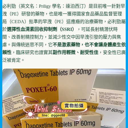
必利勁（英文名：Priligy 學名：達泊西汀）是目前唯一針對早
洩（PE）研發的藥物，也是唯一獲得國家食品藥品監督管理
局（CEDA）批準的早洩（PE）這應癥的治療藥物，必利勁屬
於
選擇性血清素回收抑制劑（SSRI）
，可延長射精潛伏時
間、改善射精控制力，並減少性交中因早洩引發的壓力與焦
慮。與傳統迷思不同，它
不是激素藥物，也不會讓身體產生依
賴性
，臨床研究也證實其
副作用輕微、耐受性佳
，安全性已廣
泛被肯定。