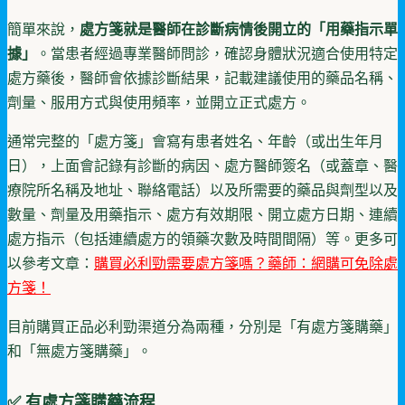
簡單來說，
處方箋就是醫師在診斷病情後開立的「用藥指示單
據」
。當患者經過專業醫師問診，確認身體狀況適合使用特定
處方藥後，醫師會依據診斷結果，記載建議使用的藥品名稱、
劑量、服用方式與使用頻率，並開立正式處方。
通常完整的「處方箋」會寫有患者姓名、年齡（或出生年月
日），上面會記錄有診斷的病因、處方醫師簽名（或蓋章、醫
療院所名稱及地址、聯絡電話）以及所需要的藥品與劑型以及
數量、劑量及用藥指示、處方有效期限、開立處方日期、連續
處方指示（包括連續處方的領藥次數及時間間隔）等。更多可
以參考文章：
購買必利勁需要處方箋嗎？藥師：網購可免除處
方箋！
目前購買正品必利勁渠道分為兩種，分別是「有處方箋購藥」
和「無處方箋購藥」。
✅ 有處方箋購藥流程