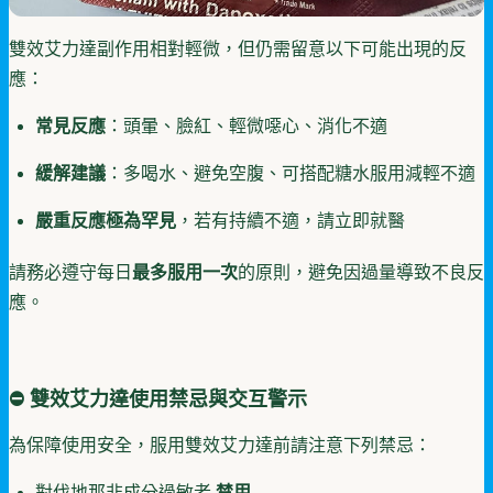
雙效艾力達副作用相對輕微，但仍需留意以下可能出現的反
應：
常見反應
：頭暈、臉紅、輕微噁心、消化不適
緩解建議
：多喝水、避免空腹、可搭配糖水服用減輕不適
嚴重反應極為罕見
，若有持續不適，請立即就醫
請務必遵守每日
最多服用一次
的原則，避免因過量導致不良反
應。
⛔ 雙效艾力達使用禁忌與交互警示
為保障使用安全，服用雙效艾力達前請注意下列禁忌：
對伐地那非成分過敏者
禁用