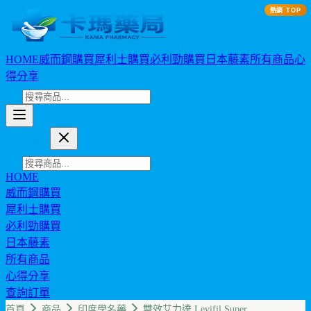
熱銷 TOP
HOME
威而鋼購買
犀利士購買
必利勁購買
日本藤素
所有商品
心
得分享
卡瑪藥局
HOME
威而鋼購買
犀利士購買
必利勁購買
日本藤素
所有商品
心得分享
查詢訂單
幣值: TWD (NT$)
首頁
商品
印度學名藥
雙效艾力達 Levifil Super