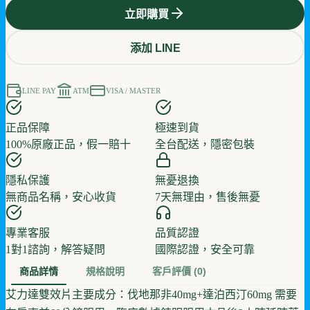
立即購買
添加 LINE
LINE PAY
ATM
VISA / MASTER
正品保障
極速到貨
100%原廠正品，假一賠十
全台配送，隱密包裝
隱私保護
無憂退換
無商品名稱，安心收貨
7天無理由，售後無憂
專業客服
品質認證
1對1諮詢，解答疑問
國際認證，安全可靠
商品詳情
規格說明
客戶評價
(0)
艾力達雙效片主要成分：伐地那非40mg+達泊西汀60mg 需要