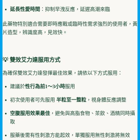
延長性愛時間
：抑制早洩反應，延遲高潮來臨
此藥物特別適合需要即時應戰或臨時性需求強烈的使用者，黃
片造型，辨識度高，見效快。
💡 雙效艾力達服用方式
為確保雙效艾力達發揮最佳效果，請依以下方式服用：
建議於
性行為前1～3小時
服用
初次使用者可先服用
半粒至一整粒
，視身體反應調整
空腹服用效果最佳
，避免與高脂食物、茶飲、酒精同時攝
取
服藥後需有性刺激方能起效，單獨服用無性刺激將無效