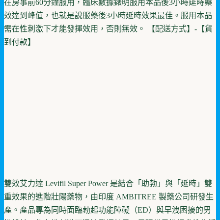
在房事前60分鐘服用，臨床數據錶明服用本品後3小時延時藥
效達到峰值，也就是說服藥後3小時延時效果最佳。服用本品
需在性刺激下才能發揮效用，否則無效。 【配送方式】-【貨
到付款】
雙效艾力達 Levifil Super Power 是結合「助勃」與「延時」雙
重效果的進階壯陽藥物，由印度 AMBITREE 製藥公司研發生
產。產品專為同時面臨勃起功能障礙（ED）與早洩困擾的男