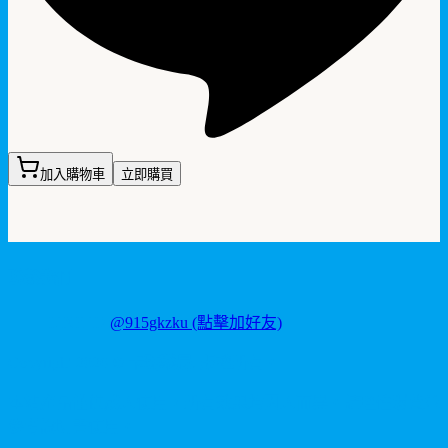
加入購物車
立即購買
聯繫我們
LINE ID:
@915gkzku
(點擊加好友)
Copyright
2026
©
卡瑪藥局
. 版權所有。
本站產品僅供成人使用，所有效果均因人而異。請理性消費並
參考說明書使用。