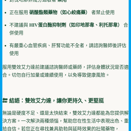
正在服用
硝酸酯類藥物（如心絞痛藥）
者禁止使用
不建議與
HIV蛋白酶抑制劑（如印地那韋、利托那韋）
合
併使用
有嚴重心血管疾病、肝腎功能不全者，請諮詢醫師後評估
使用
服用雙效艾力達前建議諮詢醫師或藥師，評估身體狀況是否適
合。切勿自行加量或連續使用，以免導致健康風險。
🔚 結語：雙效艾力達，讓你更持久、更堅挺
無論是硬度不足、還是太快結束，雙效艾力達都能為您提供解
決方案。一次解決兩種煩惱，幫助您在性生活中表現出色、重
拾自信。若您正在尋找兼具助勃與延時效果的壯陽藥物，