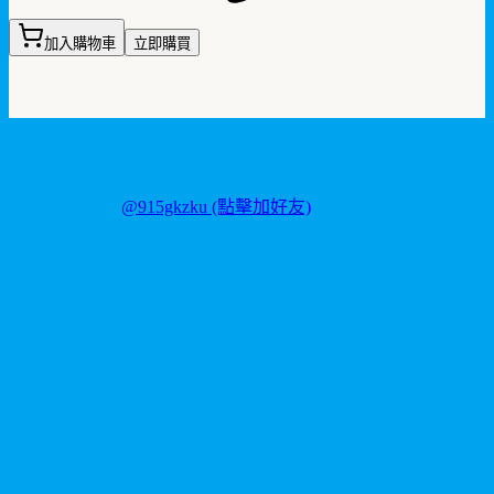
加入購物車
立即購買
聯繫我們
LINE ID:
@915gkzku
(點擊加好友)
Copyright
2026
©
卡瑪藥局
. 版權所有。
本站產品僅供成人使用，所有效果均因人而異。請理性消費並
參考說明書使用。
V