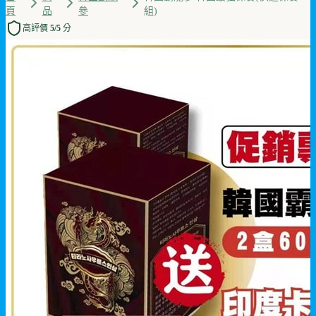
頁
品
參
組)
高評價 5/5 分