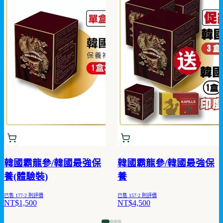
韓國霸龍參/韓國最強保
韓國霸龍參/韓國最強保
養(體驗裝)
養
已售
177
·
2
則評價
已售
157
·
2
則評價
NT$1,500
NT$4,500