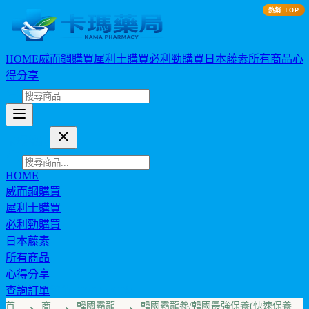
熱銷 TOP
HOME
威而鋼購買
犀利士購買
必利勁購買
日本藤素
所有商品
心
得分享
卡瑪藥局
HOME
威而鋼購買
犀利士購買
必利勁購買
日本藤素
所有商品
心得分享
查詢訂單
幣值: TWD (NT$)
首
商
韓國霸龍
韓國霸龍參/韓國最強保養(快速保養