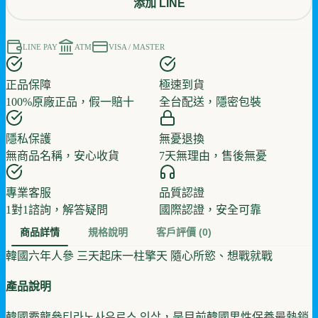
添加 LINE
LINE PAY
ATM
VISA / MASTER
正品保障
極速到貨
100%原廠正品，假一賠十
全台配送，隱密包裝
隱私保護
無憂退換
無商品名稱，安心收貨
7天無理由，售後無憂
專業客服
品質認證
1對1諮詢，解答疑問
國際認證，安全可靠
商品詳情
規格說明
客戶評價
(0)
韓國六年人參 三天起床一柱擎天 隨心所慾、想戰就戰
產品說明
韓國霸龍參티라노사우르스 인삼，是目前韓國男性保養最熱銷