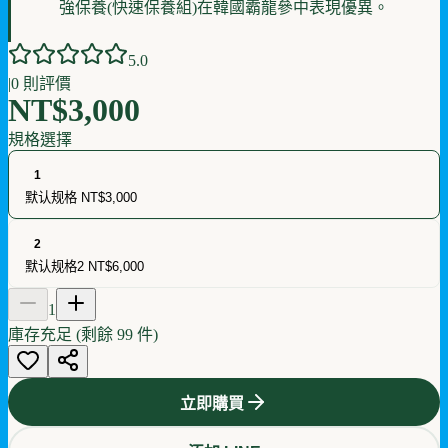
強保養(快速保養組)在韓國霸龍參中表現優異。
5
.0
|
0
則評價
NT$3,000
規格選擇
1
默认规格
NT$3,000
2
默认规格2
NT$6,000
1
庫存充足 (剩餘
99
件)
立即購買