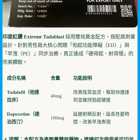
印度紅鑽 Extreme Tadablast
採用雙效黃金配方，搭配高劑量
設計，針對男性兩大核心問題「勃起功能障礙（ED）」與
「早洩（PE）」同步治療，真正達成「硬得起、射得慢」的
完美體驗。
成分名稱
含量
功能說明
Tadalafil（他達
改善陰莖血流，幫助快速達
40mg
拉非）
到並維持勃起硬度
Dapoxetine（達
延遲射精反射，延長性愛時
100mg
泊西汀）
間，改善早洩表現
📌
提醒：本配方為高劑量雙效藥物，建議初次使用者可切半