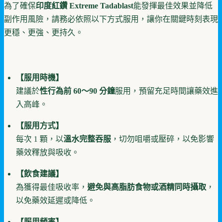
為了確保
印度紅鑽 Extreme Tadablast
能發揮最佳效果並降低
副作用風險，請務必依照以下方式服用，讓你在關鍵時刻表現
更穩、更強、更持久。
【服用時機】
建議於
性行為前 60～90 分鐘
服用，預留充足時間讓藥效進
入高峰。
【服用方式】
每次 1 顆，以
溫水完整吞服
，切勿咀嚼或壓碎，以免影響
藥效釋放與吸收。
【飲食建議】
為獲得最佳吸收率，
避免與高脂肪食物或酒精同時攝取
，
以免藥效延遲或降低。
【服用頻率】