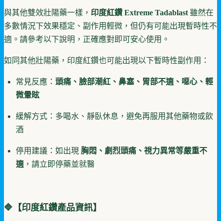
與其他雙效壯陽藥一樣，
印度紅鑽 Extreme Tadablast
雖然在
多數情況下效果穩定、副作用輕微，但仍有可能出現暫時性不
適。請參考以下說明，正確應對即可安心使用。
如同其他壯陽藥，印度紅鑽也可能出現以下暫時性副作用：
常見反應：
頭痛、臉部潮紅、鼻塞、胃部不適、噁心、輕
微暈眩
緩解方式：多喝水、靜臥休息，避免再服用其他藥物或飲
酒
停用建議：如出現
胸悶、劇烈頭痛、視力異常等嚴重不
適
，請立即停藥並就醫
🔷【
印度紅鑽
產品資訊】