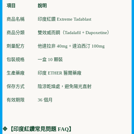
項目
說明
商品名稱
印度紅鑽 Extreme Tadablast
商品分類
雙效威而鋼（Tadalafil + Dapoxetine）
劑量配方
他達拉非 40mg + 達泊西汀 100mg
包裝規格
一盒 10 顆裝
生產藥廠
印度 ETHER 醫爾藥廠
保存方式
陰涼乾燥處，避免陽光直射
有效期限
36 個月
🔷【
印度紅鑽
常見問題 FAQ】