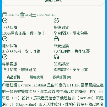
添加 LINE
LINE PAY
ATM
VISA / MASTER
正品保障
極速到貨
100%原廠正品，假一賠十
全台配送，隱密包裝
隱私保護
無憂退換
無商品名稱，安心收貨
7天無理由，售後無憂
專業客服
品質認證
1對1諮詢，解答疑問
國際認證，安全可靠
商品詳情
規格說明
客戶評價
(0)
印度紅鑽 Extreme Tadablast 是由印度的 ETHER 醫爾藥廠生產
的一款高效雙效產品，專為改善男性勃起功能障礙（ED）和
早洩（PE）設計。這款產品結合了他達拉非（Tadalafil）和達
泊西汀（Dapoxetine）兩大活性成分，能夠有效提升勃起硬度