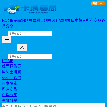
熱銷 TOP
HOME
威而鋼購買
犀利士購買
必利勁購買
日本藤素
所有商品
心
得分享
卡瑪藥局
HOME
威而鋼購買
犀利士購買
必利勁購買
日本藤素
所有商品
心得分享
查詢訂單
幣值: TWD (NT$)
首頁
商品
壯陽藥
印度紅鑽