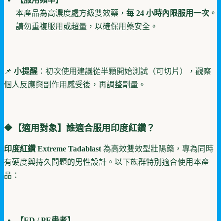
本產品為高濃度處方級雙效藥，
每 24 小時內限服用一次
。
請勿重複服用或超量，以確保用藥安全。
📌
小提醒
：初次使用建議從半顆開始測試（可切片），觀察
個人反應與副作用感受後，再調整劑量。
🔷【適用對象】誰適合服用印度紅鑽？
印度紅鑽 Extreme Tadablast
為高效雙效型壯陽藥，專為同時
有硬度與持久問題的男性設計。以下族群特別適合使用本產
品：
【ED / PE患者】