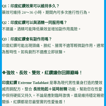
Q1：印度紅鑽效果可以維持多久？
藥效可維持 24～36 小時，期間內可多次進行性行為。
Q2：印度紅鑽可以與酒精一同服用嗎？
不建議，酒精可能降低藥效並增加副作用風險。
Q3：印度紅鑽會有副作用嗎？
印度紅鑽可能出現頭痛、臉紅、腸胃不適等輕微副作用，通常
為暫時性。如有劇烈不適應立即就醫。
🔷強效、長效、雙效，紅鑽讓你回歸巔峰！
印度紅鑽 Extreme Tadablast
是專為現代男性量身打造的雙效
威而鋼配方，整合
長效勃起＋延時射精
功能，幫助您在性愛
中保持硬挺又持久。不論是應對臨時激情，還是維持穩定親密
關係，紅鑽都是您最堅實的性愛後盾！