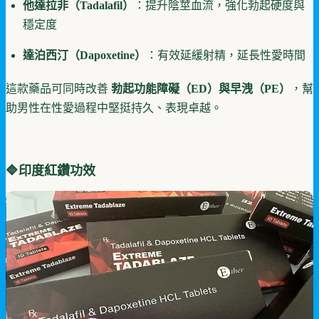
他達拉非（Tadalafil）
：提升陰莖血流，強化勃起硬度與
穩定度
達泊西汀（Dapoxetine）
：有效延緩射精，延長性愛時間
這款藥品可同時改善
勃起功能障礙（ED）與早洩（PE）
，幫
助男性在性愛過程中堅挺持久、表現卓越。
🔷
印度紅鑽功效