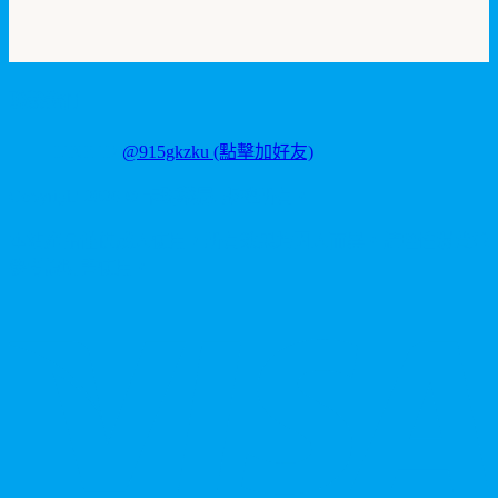
聯繫我們
LINE ID:
@915gkzku
(點擊加好友)
Copyright
2026
©
卡瑪藥局
. 版權所有。
本站產品僅供成人使用，所有效果均因人而異。請理性消費並
參考說明書使用。
V