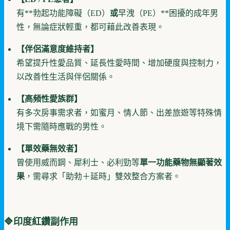
有**勃起功能障礙（ED）
或
早洩（PE）**困擾的成年男
性，無論症狀輕重，都可藉此改善表現。
【伴侶滿意度維持者】
希望提升性愛品質、延長性愛時間、增加硬度與控制力，
以改善性生活與伴侶關係。
【高頻性愛族群】
有多次房事需求者，如蜜月、情人節、出差旅遊等特殊情
境下需隨時應戰的男性。
【單效藥無效者】
曾使用威而鋼、犀利士、必利勁等
單一功能藥物無顯著效
果
，需尋求「助勃＋延時」雙效整合方案者。
🔷
印度紅鑽
副作用