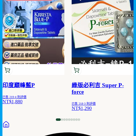
印度巔峰藍P
綠版必利吉 Super P-
force
已售
219
·
4
則評價
NT$1,880
已售
218
·
3
則評價
NT$1,290