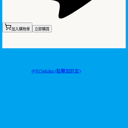
加入購物車
立即購買
聯繫我們
LINE ID:
@915gkzku
(點擊加好友)
Copyright
2026
©
卡瑪藥局
. 版權所有。
本站產品僅供成人使用，所有效果均因人而異。請理性消費並
參考說明書使用。
V