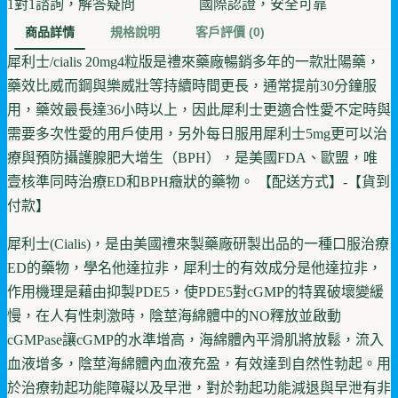
1對1諮詢，解答疑問
國際認證，安全可靠
商品詳情
規格說明
客戶評價
(0)
犀利士/cialis 20mg4粒版是禮來藥廠暢銷多年的一款壯陽藥，
藥效比威而鋼與樂威壯等持續時間更長，通常提前30分鐘服
用，藥效最長達36小時以上，因此犀利士更適合性愛不定時與
需要多次性愛的用戶使用，另外每日服用犀利士5mg更可以治
療與預防攝護腺肥大增生（BPH），是美國FDA、歐盟，唯
壹核準同時治療ED和BPH癥狀的藥物。 【配送方式】-【貨到
付款】
犀利士(Cialis)，是由美國禮來製藥廠研製出品的一種口服治療
ED的藥物，學名他達拉非，犀利士的有效成分是他達拉非，
作用機理是藉由抑製PDE5，使PDE5對cGMP的特異破壞變緩
慢，在人有性刺激時，陰莖海綿體中的NO釋放並啟動
cGMPase讓cGMP的水準增高，海綿體內平滑肌將放鬆，流入
血液增多，陰莖海綿體內血液充盈，有效達到自然性勃起。用
於治療勃起功能障礙以及早泄，對於勃起功能減退與早泄有非