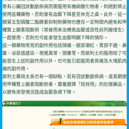
患有心臟冠狀動脈疾病而需服用有機硝酸化物者，則絕對禁止
使用這種藥物，否則會有血壓下降甚至休克之虞。此外，這一
類第五型磷酸二酯酵素抑制劑藥物也應在一定時間內避免和甲
種腎上腺素阻斷劑（常被用來治療高血壓或良性前列腺增生）
一起使用，否則也可能會發生血壓明顯下降的情形。
這一類藥物常見的副作用包括頭痛、臉部潮紅、胃部不適、鼻
塞、泌尿道感染、視覺異常、頭暈等，而犀利士的服用除了可
能發生上述的副作用以外，也可能引起服用者背痛及大塊肌肉
痛的副作用。
犀利士藥效太長也有一個缺點，若有冠狀動脈疾病、或長期使
用甲種腎上腺素阻斷劑者，盡量選擇「短效用」的壯陽藥品，
以避免突發情況造成血壓急速下降。