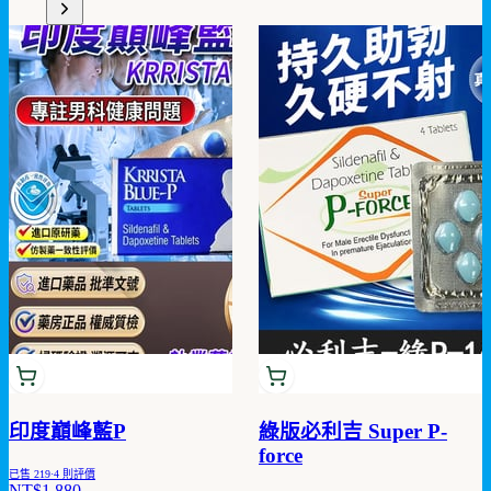
印度巔峰藍P
綠版必利吉 Super P-
force
已售
219
·
4
則評價
NT$1,880