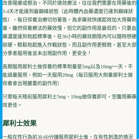
改善陽痿或根治，不同於速效療法，往往我們需要在用藥後的
3-4天才能達到最巔峰狀態（此時體內血藥濃度已達到巔峰狀
態），每日保養治療切勿著急，為求藥效快速起效加大用藥劑
量。雖然保養療法的藥效慢，但它的副作用是最低的，只要血
藥濃度達到勃起標準後，在36小時的藥效期限內可以隨時想硬
就硬，輕鬆勃起進入作戰狀態，而且副作用更輕微，甚至大部
分患者服用後並未出現副作用，更安全！
長期服用犀利士做保養的標準劑量是5mg以及10mg/一天，不
能過量服用，例如一天服用20mg（每日服用大劑量犀利士做
保養會出現嚴重的副作用）
只需每天睡前服用犀利士5mg、10mg做保養即可，空腹用藥藥
效更佳。
犀利士效果
一般在性行為前30-60分鐘服用犀利士後，在有性刺激的情況