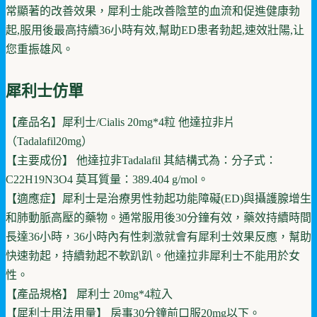
常顯著的改善效果，犀利士能改善陰莖的血流和促進健康勃
起,服用後最高持續36小時有效,幫助ED患者勃起,速效壯陽,让
您重振雄风。
犀利士仿單
【產品名】犀利士/Cialis 20mg*4粒 他達拉非片
（Tadalafil20mg）
【主要成份】 他達拉非Tadalafil 其結構式為：分子式：
C22H19N3O4 莫耳質量：389.404 g/mol。
【適應症】犀利士是治療男性勃起功能障礙(ED)與攝護腺增生
和肺動脈高壓的藥物。通常服用後30分鐘有效，藥效持續時間
長達36小時，36小時內有性刺激就會有犀利士效果反應，幫助
快速勃起，持續勃起不軟趴趴。他達拉非犀利士不能用於女
性。
【產品規格】 犀利士 20mg*4粒入
【犀利士用法用量】 房事30分鐘前口服20mg以下。