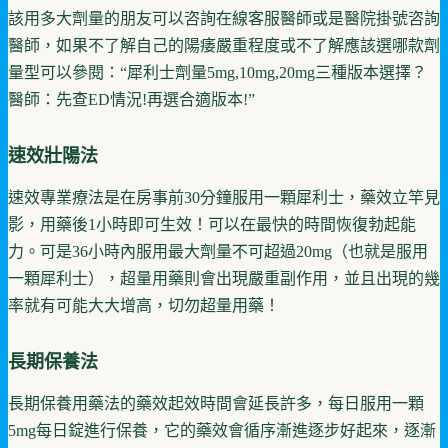
該用多大劑量的朋友可以咨詢在線客服醫師或是醫院掛號咨詢
醫師，如果不了解自己的陽痿嚴重程度或不了解應該選哪款劑
量型可以參閱：“犀利士劑量5mg,10mg,20mg三種版本選擇？
醫師：先查ED情況!再選合適版本!”
速效壯陽法
速效專業療法是在房事前30分鐘服用一顆犀利士，藥效立竿見
影，用藥後1小時即可生效！可以在最快的時間恢復勃起能
力。可是36小時內服用最大劑量不可超過20mg（也就是服用
一顆犀利士），超量用藥則會出現嚴重副作用，並且出現的幾
率就有可能大大增高，切勿超量用藥！
長期保養法
長期保養用藥法的藥效起效時間會延長許多，每日服用一顆
5mg每日錠進行保養，它的藥效會循序漸進逐步好起來，逐漸