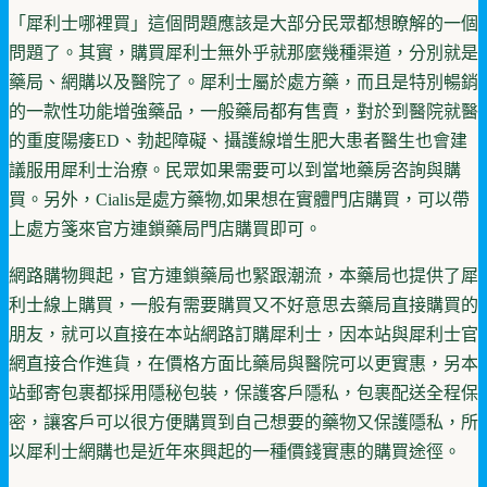
「犀利士哪裡買」這個問題應該是大部分民眾都想瞭解的一個
問題了。其實，購買犀利士無外乎就那麼幾種渠道，分別就是
藥局、網購以及醫院了。犀利士屬於處方藥，而且是特別暢銷
的一款性功能增強藥品，一般藥局都有售賣，對於到醫院就醫
的重度陽痿ED、勃起障礙、攝護線增生肥大患者醫生也會建
議服用犀利士治療。民眾如果需要可以到當地藥房咨詢與購
買。另外，Cialis是處方藥物,如果想在實體門店購買，可以帶
上處方箋來官方連鎖藥局門店購買即可。
網路購物興起，官方連鎖藥局也緊跟潮流，本藥局也提供了犀
利士線上購買，一般有需要購買又不好意思去藥局直接購買的
朋友，就可以直接在本站網路訂購犀利士，因本站與犀利士官
網直接合作進貨，在價格方面比藥局與醫院可以更實惠，另本
站郵寄包裹都採用隱秘包裝，保護客戶隱私，包裹配送全程保
密，讓客戶可以很方便購買到自己想要的藥物又保護隱私，所
以犀利士網購也是近年來興起的一種價錢實惠的購買途徑。