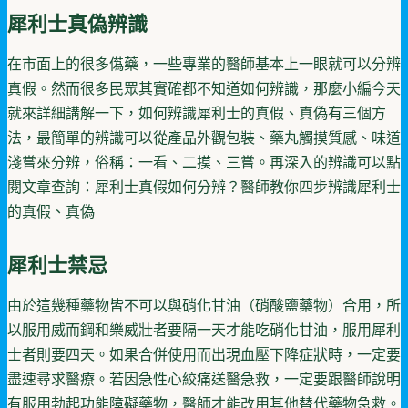
犀利士真偽辨識
在市面上的很多儰藥，一些專業的醫師基本上一眼就可以分辨
真假。然而很多民眾其實確都不知道如何辨識，那麼小編今天
就來詳細講解一下，如何辨識犀利士的真假、真偽有三個方
法，最簡單的辨識可以從產品外觀包裝、藥丸觸摸質感、味道
淺嘗來分辨，俗稱：一看、二摸、三嘗。再深入的辨識可以點
閱文章查詢：犀利士真假如何分辨？醫師教你四步辨識犀利士
的真假、真偽
犀利士禁忌
由於這幾種藥物皆不可以與硝化甘油（硝酸鹽藥物）合用，所
以服用威而鋼和樂威壯者要隔一天才能吃硝化甘油，服用犀利
士者則要四天。如果合併使用而出現血壓下降症狀時，一定要
盡速尋求醫療。若因急性心絞痛送醫急救，一定要跟醫師說明
有服用勃起功能障礙藥物，醫師才能改用其他替代藥物急救。