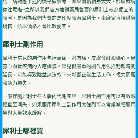
話，請對應上述的價格做參考，如果價格相差太大，那麼就請
你注意啦~之所以我們官方連鎖藥局售賣的犀利士較為便宜的
原因，是因為我們售賣的是印度原廠犀利士，由廠家直接供貨
銷售，所以價格才會比較便宜。
犀利士副作用
犀利士常見的副作用包括頭痛，肌肉痛，皮膚發紅和噁心。患
有心血管疾病的人應謹慎。罕見但嚴重的副作用包括勃起時間
延長，可能導致陰莖無法軟下來影響正常生活工作，視力問題
和聽力損失。
一般伴隨犀利士在人體內代謝完畢，犀利士副作用可以有效減
輕直至消失，如果服用犀利士副作用太強烈可以考慮減輕服用
量與大量飲水緩解。
犀利士哪裡買