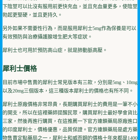
下陰莖可以比沒有服用前更快充血，並且充血量更多，使陰莖
勃起更堅硬，並且更持久。
另外如果不需要性行為，而是服用犀利士5mg作為保養是可以
有效預防與治療攝護腺增生肥大等症狀。
犀利士也可用於預防高山症，就是肺動脈高壓。
犀利士價格
目前市場中售賣的犀利士常見版本有三款，分別是5mg、10mg
以及20mg三個版本，這三種版本犀利士的價格也有所不同。
犀利士原廠價格非常昂貴，長期購買犀利士的費用是一筆不小
的開支，所以在這裡藥師提醒民眾，購買犀利士最好學會貨比
三家，然後再進行購買，在這推薦一下官方連鎖藥局原廠進口
的印度犀利士，價格優惠，品質保證。官方連鎖藥局是處方藥
物售賣定點藥局之一，犀利士和威而鋼的價格十年來都是1400