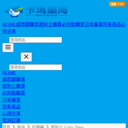
熱銷 TOP
HOME
威而鋼購買
犀利士購買
必利勁購買
日本藤素
所有商品
心
得分享
卡瑪藥局
HOME
威而鋼購買
犀利士購買
必利勁購買
日本藤素
所有商品
心得分享
查詢訂單
幣值: TWD (NT$)
首頁
商品
壯陽藥
犀利士 Cialis 20mg