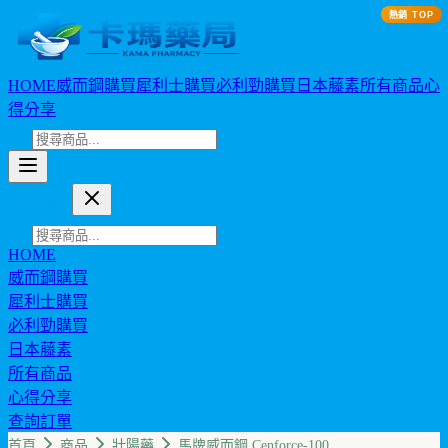
熱銷 TOP
HOME
威而鋼購買
犀利士購買
必利勁購買
日本藤素
所有商品
心
得分享
卡瑪藥局
HOME
威而鋼購買
犀利士購買
必利勁購買
日本藤素
所有商品
心得分享
查詢訂單
幣值: TWD (NT$)
首頁
商品
壯陽藥
馬牌威而鋼 Cenforce-100