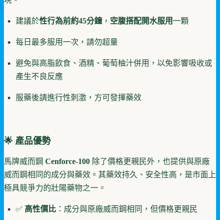
建議於
性行為前約45分鐘
，
空腹搭配開水服用
一顆
每日最多服用一次，請勿超量
避免與高脂飲食、酒精、葡萄柚汁併用，以免影響吸收或
產生不良反應
服藥後請進行性刺激，方可發揮藥效
🌟 產品優勢
馬牌威而鋼
Cenforce-100
除了價格更親民外，也提供與原廠
威而鋼相同的成分與藥效。其藥效持久、安全性高，是市面上
極具競爭力的壯陽藥物之一。
✅
高性價比
：成分與原廠威而鋼相同，但價格更親民