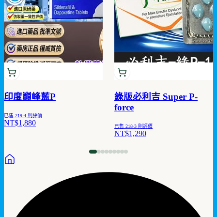
印度巔峰藍P
綠版必利吉 Super P-
force
已售
219
·
4
則評價
NT$1,880
已售
218
·
3
則評價
NT$1,290