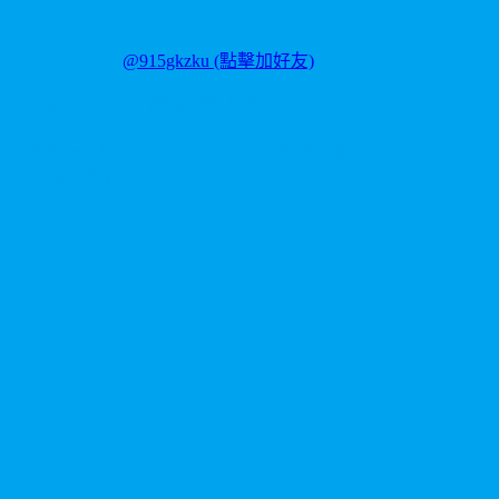
聯繫我們
LINE ID:
@915gkzku
(點擊加好友)
Copyright
2026
©
卡瑪藥局
. 版權所有。
本站產品僅供成人使用，所有效果均因人而異。請理性消費並
參考說明書使用。
V
P