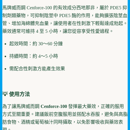
馬牌威而鋼 Cenforce-100 的有效成分西地那非，屬於 PDE5 抑
制劑類藥物，可抑制陰莖中 PDE5 酶的作用，能夠擴張陰莖血
管、增加海綿體充血量，讓使用者在性刺激下輕鬆達成勃起。
藥效通常可維持 4 至 5 小時，讓您從容享受性愛過程。
起效時間：約 30～60 分鐘
持續時間：約 4～5 小時
需配合性刺激方能產生效果
💡 使用方法
為了讓馬牌威而鋼
Cenforce-100
發揮最大藥效，正確的服用
方式至關重要。建議飯前空腹服用並搭配水吞服，避免與高脂
肪食物、酒精或葡萄柚汁同時攝取，以免影響吸收與藥效表
現。