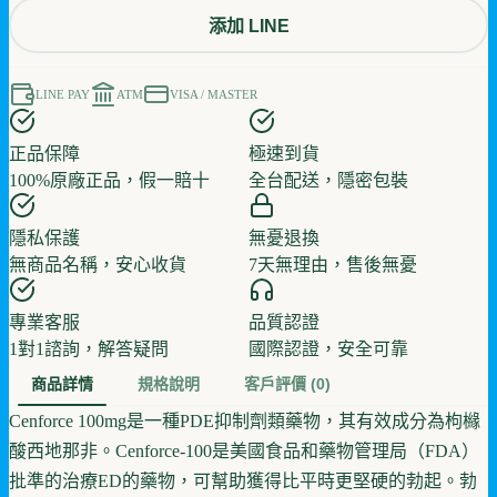
添加 LINE
LINE PAY
ATM
VISA / MASTER
正品保障
極速到貨
100%原廠正品，假一賠十
全台配送，隱密包裝
隱私保護
無憂退換
無商品名稱，安心收貨
7天無理由，售後無憂
專業客服
品質認證
1對1諮詢，解答疑問
國際認證，安全可靠
商品詳情
規格說明
客戶評價
(0)
Cenforce 100mg是一種PDE抑制劑類藥物，其有效成分為枸櫞
酸西地那非。Cenforce-100是美國食品和藥物管理局（FDA）
批準的治療ED的藥物，可幫助獲得比平時更堅硬的勃起。勃