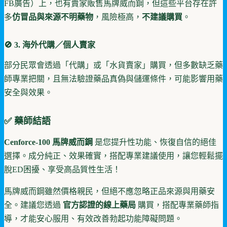
FB廣告）上，也有賣家販售馬牌威而鋼，但這些平台存在許
多
仿冒品與來源不明藥物
，風險極高，
不建議購買
。
🚫 3. 海外代購／個人賣家
部分民眾會透過「代購」或「水貨賣家」購買，但多數缺乏藥
師專業把關，且無法驗證藥品真偽與儲運條件，可能影響用藥
安全與效果。
✅ 藥師結語
Cenforce-100 馬牌威而鋼
是您提升性功能、恢復自信的絕佳
選擇。成分純正、效果確實，搭配專業建議使用，讓您輕鬆擺
脫ED困擾、享受高品質性生活！
馬牌威而鋼雖然價格親民，但絕不應忽略正品來源與用藥安
全。建議您透過
官方認證的線上藥局
購買，搭配專業藥師指
導，才能安心服用、有效改善勃起功能障礙問題。