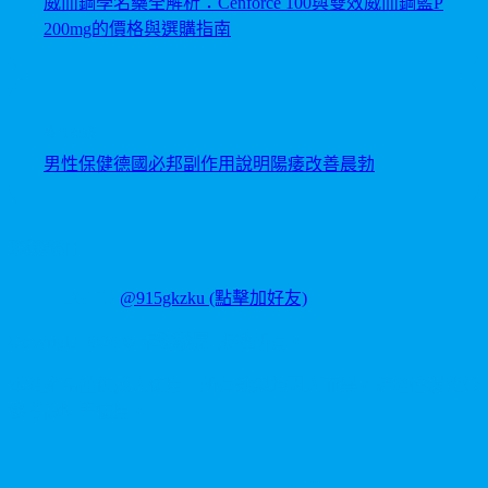
威而鋼學名藥全解析：Cenforce 100與雙效威而鋼藍P
200mg的價格與選購指南
熱門標籤
男性保健
德國必邦
副作用說明
陽痿改善
晨勃
聯繫我們
LINE ID:
@915gkzku
(點擊加好友)
Copyright
2026
©
卡瑪藥局
. 版權所有。
本站產品僅供成人使用，所有效果均因人而異。請理性消費並
參考說明書使用。
V