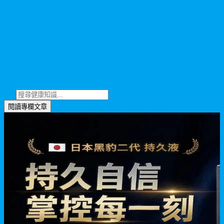
藥師嚴選專欄
健康專欄
藥師嚴選健康知識，從專業角度為您解析保健趨勢、產品評測
與日常養護建議，助您做出更明智的健康選擇。
閱讀專欄文章