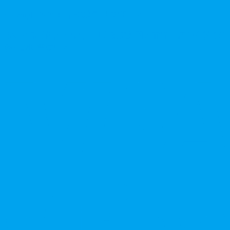
Copyright
2026
©
卡瑪藥局
. 版權所有。
本站產品僅供成人使用，所有效果均因人而異。請理性消費並
參考說明書使用。
V
P